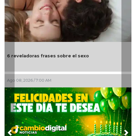
Día Internacion
as frases sobre el sexo
animales de c
/ 7:00 AM
Ago 07, 2026 / 11:4
Previous
Nex