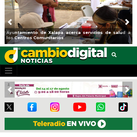
Previous
Nex
o de Xalapa acerca servicios de salud a
Municipio arranc
 Comunitarios
el boulevard 5 d
Previous
Nex