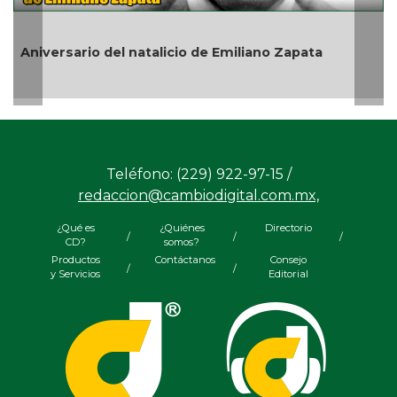
En marcha traba
 del natalicio de Emiliano Zapata
de Noviembre; h
Teléfono: (229) 922-97-15 /
redaccion@cambiodigital.com.mx,
¿Qué es
¿Quiénes
Directorio
/
/
/
CD?
somos?
Productos
Contáctanos
Consejo
/
/
y Servicios
Editorial