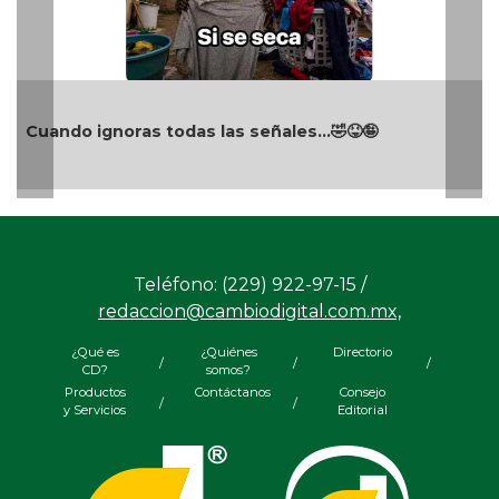
Cuando ignoras todas las señales…🤣😝🤪
Teléfono: (229) 922-97-15 /
redaccion@cambiodigital.com.mx,
¿Qué es
¿Quiénes
Directorio
/
/
/
CD?
somos?
Productos
Contáctanos
Consejo
/
/
y Servicios
Editorial