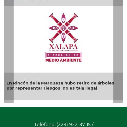
En Rincón de la Marquesa hubo retiro de árboles
por representar riesgos; no es tala ilegal
Teléfono: (229) 922-97-15 /