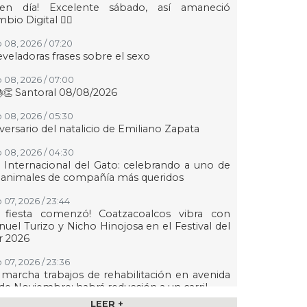
uen día! Excelente sábado, así amaneció
bio Digital 👍🏻
 08, 2026 / 07:20
eveladoras frases sobre el sexo
 08, 2026 / 07:00
👏 Santoral 08/08/2026
 08, 2026 / 05:30
versario del natalicio de Emiliano Zapata
 08, 2026 / 04:30
 Internacional del Gato: celebrando a uno de
 animales de compañía más queridos
 07, 2026 / 23:44
a fiesta comenzó! Coatzacoalcos vibra con
uel Turizo y Nicho Hinojosa en el Festival del
r 2026
 07, 2026 / 23:36
marcha trabajos de rehabilitación en avenida
de Noviembre; habrá reducción a un carril
LEER +