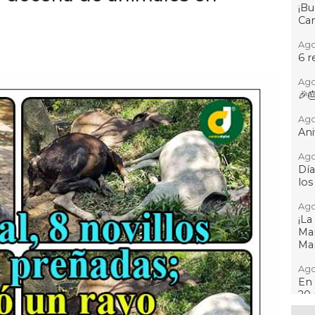
¡B
Cam
Ago
6 r
Ago
🎉
Ago
Ani
Ago
Día
los
Ago
¡L
Man
Ma
Ago
En 
20 