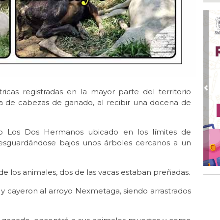
Ago
San
de 
Ago
Al
Bug
Ago
Má
ope
ricas registradas en la mayor parte del territorio
Pre
del
a de cabezas de ganado, al recibir una docena de
Ago
¿C
o Los Dos Hermanos ubicado en los límites de
 resguardándose bajos unos árboles cercanos a un
Ago
Pe
com
 de los animales, dos de las vacas estaban preñadas.
y cayeron al arroyo Nexmetaga, siendo arrastrados