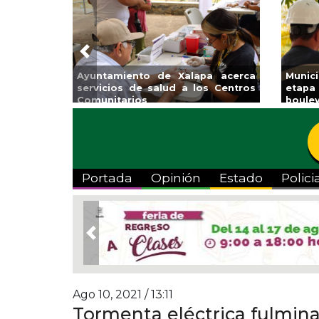
Previous
tamiento de Xalapa acerca
Municipio arrancará 
cios de salud a los Centros
etapa de rehabilitació
nitarios
boulevard 5 de febrero
Portada
Opinión
Estado
Polici
Previous
Ago 10, 2021 / 13:11
Tormenta eléctrica fulmin