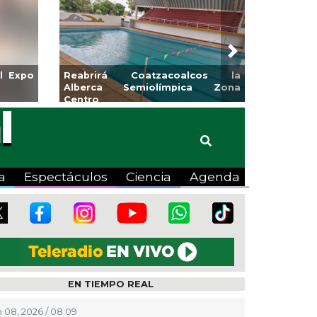
Next
irá Coatzacoalcos la
Invita Ayuntamiento de Veracru
ca Semiolímpica Zona
a Temporada de Artes “Escen
Viva”
a
Espectáculos
Ciencia
Agenda
EN TIEMPO REAL
 08, 2026 / 08:09