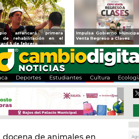
primera
Impulsa Gobierno Municipal Expo
Reabr
n en el
Venta Regreso a Clases
Alber
Centro
aca
Deportes
Estudiantes
Cultura
Ecologí
Next
a docena de animales en
Ago