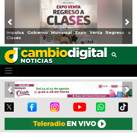
Previous
Nex
Reabrirá Coatzacoalcos la Alberca Semiolímpica Zona
Centro
Previous
Nex