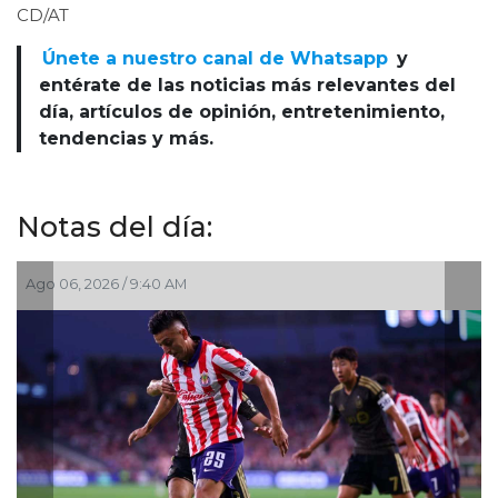
CD/AT
Únete a nuestro canal de Whatsapp
y
entérate de las noticias más relevantes del
día, artículos de opinión, entretenimiento,
tendencias y más.
Notas del día:
06, 2026 / 9:40 AM
Ago 03, 2