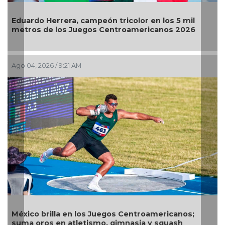
ardo Herrera, campeón tricolor en los 5 mil
El Águil
ros de los Juegos Centroamericanos 2026
Jul 30, 20
04, 2026 / 9:21 AM
Alejand
ico brilla en los Juegos Centroamericanos;
arquer
a oros en atletismo, gimnasia y squash