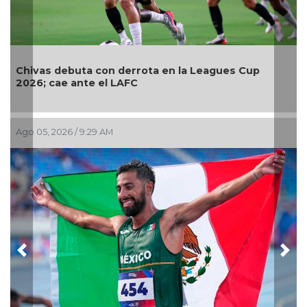
vas debuta con derrota en la Leagues Cup
Relevo M
6; cae ante el LAFC
Centro
05, 2026 / 9:29 AM
Ago 02, 2
Previous
Nex