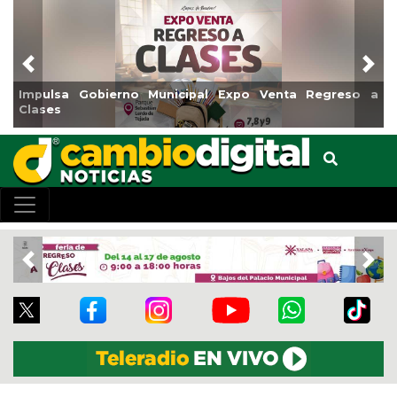
Previous
Nex
ulsa Gobierno Municipal Expo Venta Regreso a
Reabrir
ses
Centro
Previous
Nex