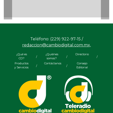
Teléfono: (229) 922-97-15 /
redaccion@cambiodigital.com.mx,
¿Qué es
¿Quiénes
Directorio
/
/
/
CD?
somos?
Productos
Contáctanos
Consejo
/
/
y Servicios
Editorial