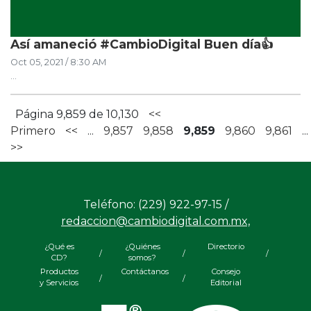
Así amaneció #CambioDigital Buen día👍
Oct 05, 2021 / 8:30 AM
...
Página 9,859 de 10,130
<<
Primero
<<
...
9,857
9,858
9,859
9,860
9,861
...
>>
Teléfono: (229) 922-97-15 /
redaccion@cambiodigital.com.mx,
¿Qué es
¿Quiénes
Directorio
/
/
/
CD?
somos?
Productos
Contáctanos
Consejo
/
/
y Servicios
Editorial