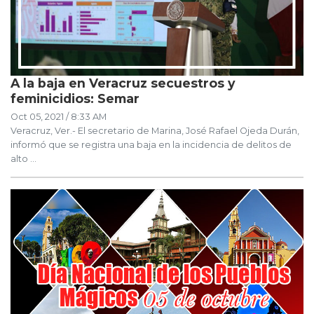
A la baja en Veracruz secuestros y
feminicidios: Semar
Oct 05, 2021 / 8:33 AM
Veracruz, Ver.- El secretario de Marina, José Rafael Ojeda Durán,
informó que se registra una baja en la incidencia de delitos de
alto ...