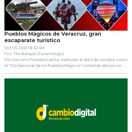
Pueblos Mágicos de Veracruz, gran
escaparate turístico
Oct 05, 2021 / 8:32 AM
Fco. Tito Barquín (Turismólogo)
Por Decreto Presidencial fue instituido el día 5 de octubre como
el "Día Nacional de los Pueblos Mágicos" contando ahora con ...