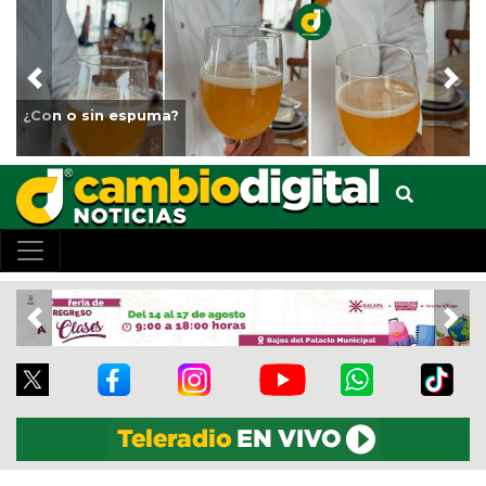
Previous
Nex
Fortalece Ayuntamiento de Veracruz el cuidado de los
animales del Parque Miguel Ángel de Quevedo
Previous
Nex