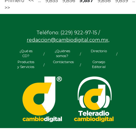
Primero
<<
...
9,855
9,856
9,857
9,858
9,859
...
>>
Teléfono: (229) 922-97-15 /
redaccion@cambiodigital.com.mx,
¿Qué es
¿Quiénes
Directorio
/
/
/
CD?
somos?
Productos
Contáctanos
Consejo
/
/
y Servicios
Editorial