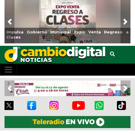
Previous
Nex
Municipal Expo Venta Regreso a
Reabrirá Coatzacoalcos
Centro
Previous
Nex