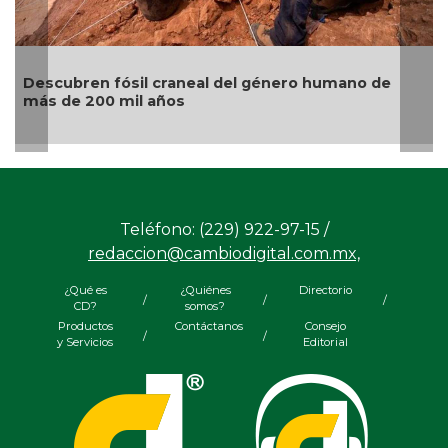
raneal del género humano de
Gatos naranjas: la cie
os
origen al color de su p
Teléfono: (229) 922-97-15 /
redaccion@cambiodigital.com.mx,
¿Qué es
¿Quiénes
Directorio
/
/
/
CD?
somos?
Productos
Contáctanos
Consejo
/
/
y Servicios
Editorial