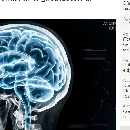
Dí
na
Ago
El 
Ago
¡T
Cen
so
Ago
Hab
exi
Ago
De
Me
res
Ago
Co
tel
Ago