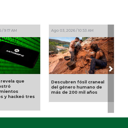
2026 / 10:53 AM
Jul 30, 2026 / 10:25 AM
Ju
Next
SecureDNA: el sistema
ren fósil craneal
Re
que busca frenar la
nero humano de
po
próxima pandemia antes
 200 mil años
ca
de ser fabricada