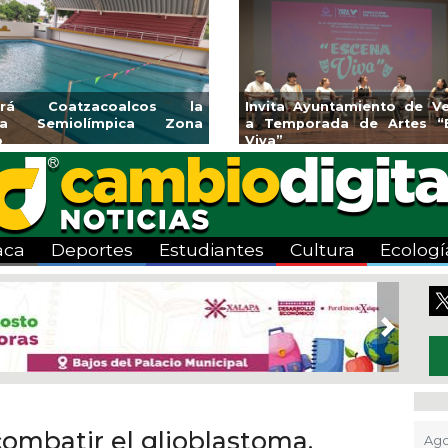
iento de Veracruz
Aplicará CMAS el Programa de
de Artes “Escena
Tandeo durante agosto
aca
Deportes
Estudiantes
Cultura
Ecologí
Next
combatir el glioblastoma,
Ago