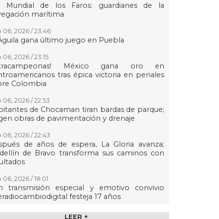
a Mundial de los Faros: guardianes de la
vegación marítima
 06, 2026 / 23:46
Águila gana último juego en Puebla
 06, 2026 / 23:15
etracampeonas! México gana oro en
troamericanos tras épica victoria en penales
bre Colombia
 06, 2026 / 22:53
itantes de Chocaman tiran bardas de parque;
gen obras de pavimentación y drenaje
 06, 2026 / 22:43
spués de años de espera, La Gloria avanza;
dellín de Bravo transforma sus caminos con
ultados
 06, 2026 / 18:01
n transmisión especial y emotivo convivio
eradiocambiodigital festeja 17 años
 06, 2026 / 18:00
LEER +