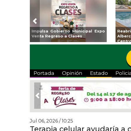
Previous
o
Reabrirá Coatzacoalcos la
Invita Ayuntam
Alberca Semiolímpica Zona
a Temporada 
Centro
Viva”
Portada
Opinión
Estado
Polici
Previous
Jul 06, 2026 / 10:25
Terapia celular ayudaría a 