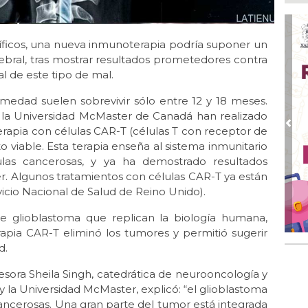
Inv
Tem
Ago
íficos, una nueva inmunoterapia podría suponer un
Go
ebral, tras mostrar resultados prometedores contra
crí
l de este tipo de mal.
inf
medad suelen sobrevivir sólo entre 12 y 18 meses.
Ago
Des
e la Universidad McMaster de Canadá han realizado
pre
Pre
erapia con células CAR-T (células T con receptor de
 viable. Esta terapia enseña al sistema inmunitario
Ago
las cancerosas, y ya ha demostrado resultados
AD
gra
r. Algunos tratamientos con células CAR-T ya están
vicio Nacional de Salud de Reino Unido).
Ago
Gar
de glioblastoma que replican la biología humana,
col
rapia CAR-T eliminó los tumores y permitió sugerir
d.
Ago
Nah
par
ofesora Sheila Singh, catedrática de neurooncología y
la 
y la Universidad McMaster, explicó: “el glioblastoma
ncerosas. Una gran parte del tumor está integrada