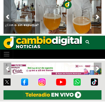
Previous
Nex
Fortalece Ayuntamiento de Vera
animales del Parque Miguel Án
Previous
Nex