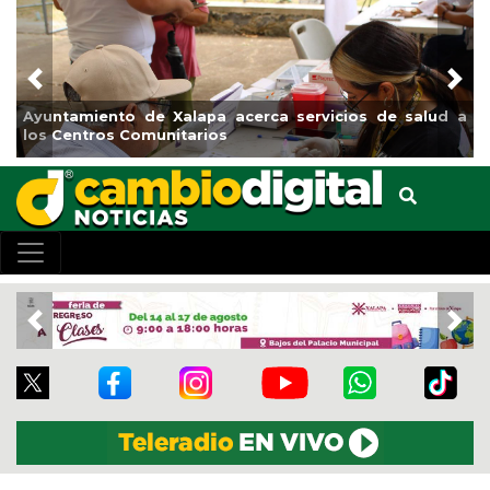
Previous
Nex
alud a
Municipio arrancará primera etapa de rehabilitación 
el boulevard 5 de febrero
Previous
Nex