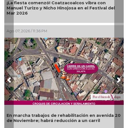
Alcalde Samuel Acosta inaugura la calle
del
Bugambilias en El Tejar
Ago 07, 2026 / 7:00 PM
Previous
Nex
Más de 120 elementos de seguridad refuerzan
da 20
operativos vs rodadas de motociclistas en Boca
del Río