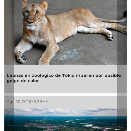
Leonas en zoológico de Tokio mueren por posible
golpe de calor
Ago 05, 2026 / 9:36 AM
J