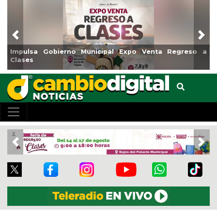
Previous
Nex
Impulsa Gobierno Municipal Expo Venta Regreso a
R
Clases
C
Previous
Nex