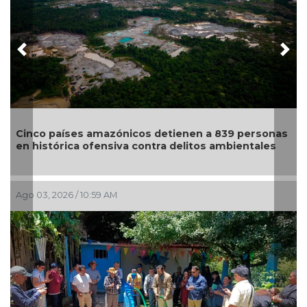
Previous
Nex
Cinco países amazónicos detienen a 839 personas
en histórica ofensiva contra delitos ambientales
Ago 03, 2026 / 10:59 AM
J