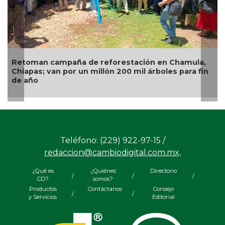
Retoman campaña de reforestación en Chamula,
Chiapas; van por un millón 200 mil árboles para fin
de año
Teléfono: (229) 922-97-15 /
redaccion@cambiodigital.com.mx,
¿Qué es
¿Quiénes
Directorio
/
/
/
CD?
somos?
Productos
Contáctanos
Consejo
/
/
y Servicios
Editorial