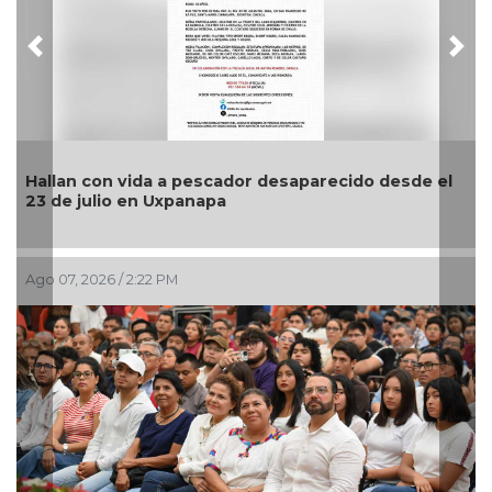
Previous
Nex
Hallan con vida a pescador desaparecido desde el
📰
23 de julio en Uxpanapa
Ago 07, 2026 / 2:22 PM
Ago