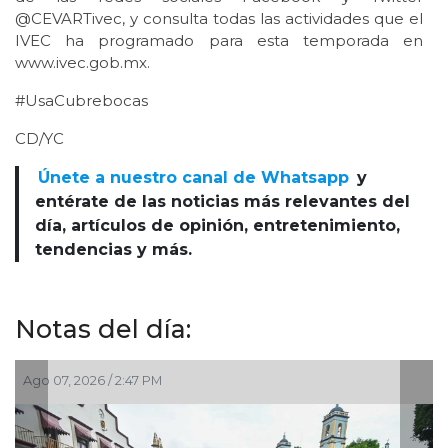
@CEVARTivec, y consulta todas las actividades que el
IVEC ha programado para esta temporada en
www.ivec.gob.mx.
#UsaCubrebocas
CD/YC
Únete a nuestro canal de Whatsapp
y
entérate de las noticias más relevantes del
día, artículos de opinión, entretenimiento,
tendencias y más.
Notas del día:
Ago 07, 2026 / 2:47 PM
Ago