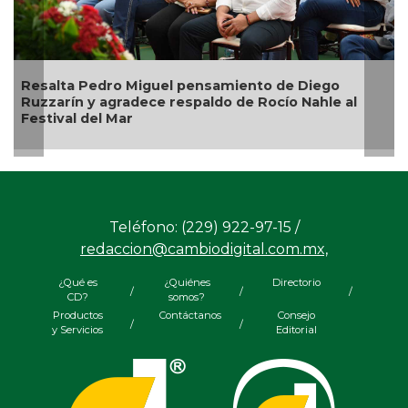
Resalta Pedro Miguel pensamiento de Diego
In
Ruzzarín y agradece respaldo de Rocío Nahle al
de
Festival del Mar
Teléfono: (229) 922-97-15 /
redaccion@cambiodigital.com.mx,
¿Qué es
¿Quiénes
Directorio
/
/
/
CD?
somos?
Productos
Contáctanos
Consejo
/
/
y Servicios
Editorial