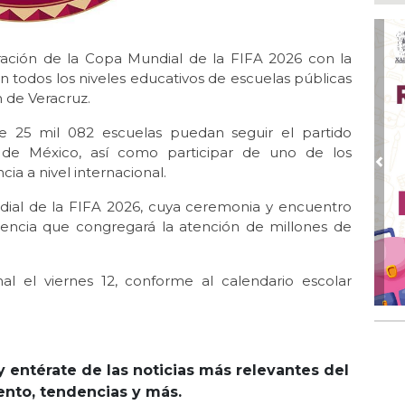
no 
Ago
Se
ación de la Copa Mundial de la FIFA 2026 con la
del
en todos los niveles educativos de escuelas públicas
n de Veracruz.
Ago
🤑
de 25 mil 082 escuelas puedan seguir el partido
ag
 de México, así como participar de uno de los
Ago
Pre
a a nivel internacional.
Fil
dial de la FIFA 2026, cuya ceremonia y encuentro
Ago
tencia que congregará la atención de millones de
Hac
Ago
Mu
l el viernes 12, conforme al calendario escolar
reh
y entérate de las noticias más relevantes del
iento, tendencias y más.