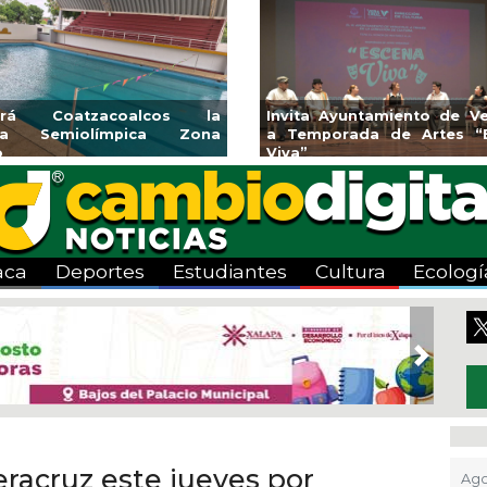
rirá Coatzacoalcos la
Invita Ayuntamiento de Ve
rca Semiolímpica Zona
a Temporada de Artes “
o
Viva”
aca
Deportes
Estudiantes
Cultura
Ecologí
Next
racruz este jueves por
Ago