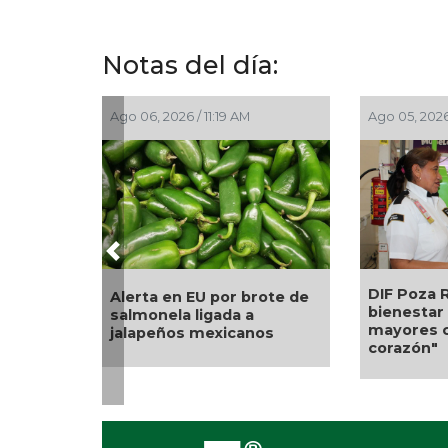
Notas del día:
Ago 06, 2026 / 11:19 AM
Ago 05, 2026
Previous
DIF Poza R
Alerta en EU por brote de
bienestar 
salmonela ligada a
mayores c
jalapeños mexicanos
corazón"