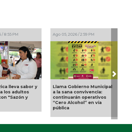
 / 8:55 PM
Ago 05, 2026 / 2:59 PM
Next
ica lleva sabor y
Llama Gobierno Municipal
a los adultos
a la sana convivencia:
on "Sazón y
continuarán operativos
“Cero Alcohol” en vía
pública