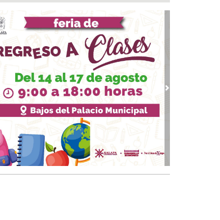
tener contacto con edil desaforado
 07, 2026 / 10:50
 le suman más homicidios a un peligroso
incuente en Papantla
 07, 2026 / 09:45
💸¿Cuál es el precio del dólar este 07 de
osto?
 07, 2026 / 09:38
vious
Next
osofía de Foucault
 07, 2026 / 09:34
ia una definición de “periodista”
 07, 2026 / 09:24
nicipio arrancará primera etapa de
abilitación en el boulevard 5 de febrero