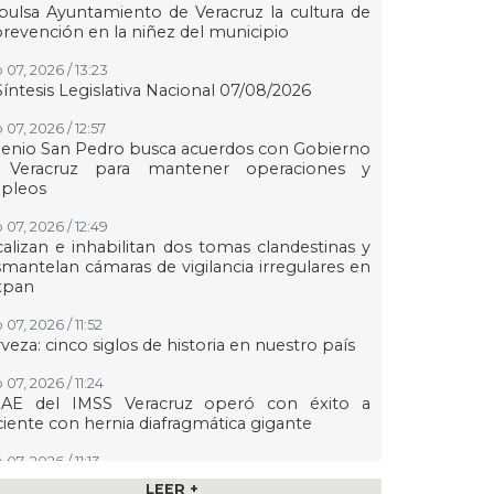
ulsa Ayuntamiento de Veracruz la cultura de
prevención en la niñez del municipio
 07, 2026 / 13:23
Síntesis Legislativa Nacional 07/08/2026
07, 2026 / 12:57
enio San Pedro busca acuerdos con Gobierno
 Veracruz para mantener operaciones y
pleos
 07, 2026 / 12:49
alizan e inhabilitan dos tomas clandestinas y
mantelan cámaras de vigilancia irregulares en
xpan
07, 2026 / 11:52
veza: cinco siglos de historia en nuestro país
07, 2026 / 11:24
AE del IMSS Veracruz operó con éxito a
iente con hernia diafragmática gigante
07, 2026 / 11:13
aldesa suplente de Ixhuatlán del Sureste dice
LEER +