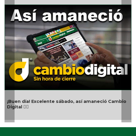
Aniver
uen día! Excelente sábado, así amaneció Cambio
ital 👍🏻