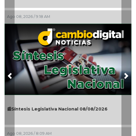
 08, 2026 / 9:18 AM
Ago 08,
Previous
Nex
Síntesis Legislativa Nacional 08/08/2026
🎉🎂👏
o 08, 2026 / 8:09 AM
Ago 08,