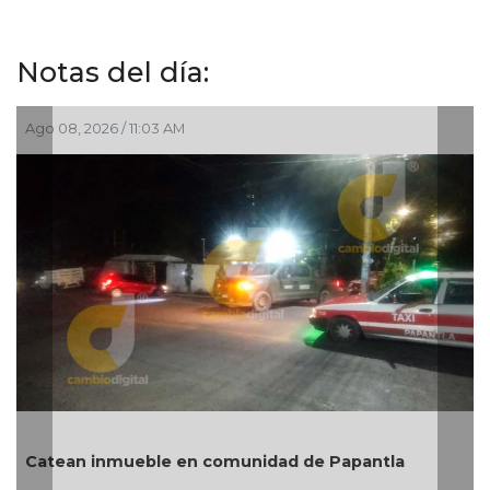
Notas del día:
 08, 2026 / 11:03 AM
Ago 08,
tean inmueble en comunidad de Papantla
6 reve