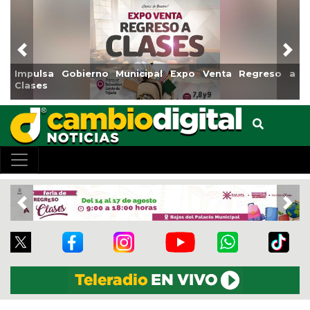
Previous
Nex
pulsa Gobierno Municipal Expo Venta Regreso a
Reabri
ases
Centro
Previous
Nex