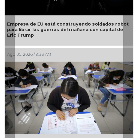
de EU está construyendo soldados robot
Estudiante d
ar las guerras del mañana con capital de
competencia 
mp
mundo
6 / 9:33 AM
Jul 30, 2026 / 10