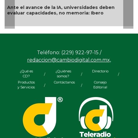
vance de la IA, universidades deben
Examen de in
capacidades, no memoria: Ibero
género
Teléfono: (229) 922-97-15 /
redaccion@cambiodigital.com.mx,
¿Qué es
¿Quiénes
Directorio
/
/
/
CD?
somos?
Productos
Contáctanos
Consejo
/
/
y Servicios
Editorial