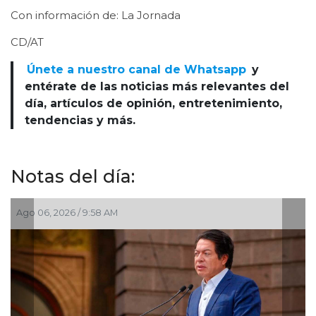
Con información de: La Jornada
CD/AT
Únete a nuestro canal de Whatsapp
y
entérate de las noticias más relevantes del
día, artículos de opinión, entretenimiento,
tendencias y más.
Notas del día:
6 / 9:58 AM
Ago 03, 2026 / 1