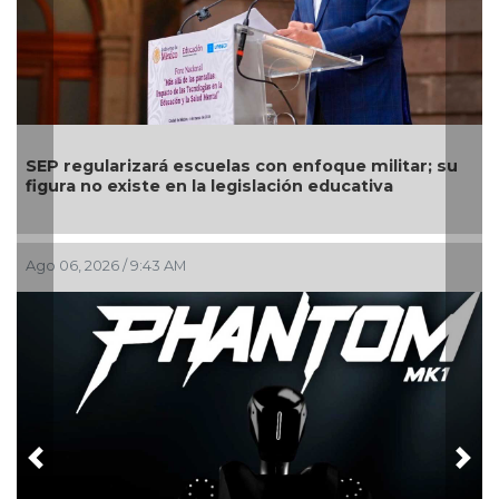
arizará escuelas con enfoque militar; su
Comienza el 
 existe en la legislación educativa
calendario po
6 / 9:43 AM
Ago 03, 2026 / 1
Previous
Nex