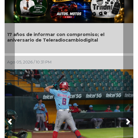
 con compromiso; el
Quitan fuero a alcalde de
adiocambiodigital
Ago 05, 2026 / 8:05 PM
Previous
Nex