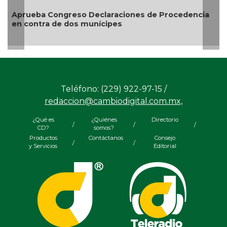
credenciales de discapa
claraciones de Procedencia
nícipes
Teléfono: (229) 922-97-15 /
redaccion@cambiodigital.com.mx,
¿Qué es
¿Quiénes
Directorio
/
/
/
CD?
somos?
Productos
Contáctanos
Consejo
/
/
y Servicios
Editorial