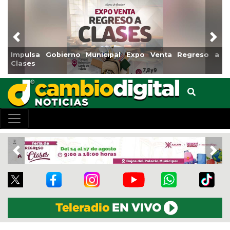
Previous
Nex
nicipal Expo Venta Regreso a
Reabrirá Coatzacoalcos l
Centro
Previous
Nex