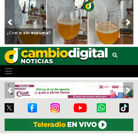
Previous
Nex
¿Con o sin espuma?
Previous
Nex