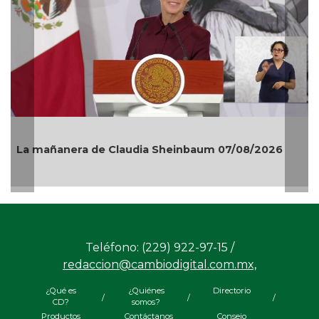
La mañanera de Claudia Sheinbaum 07/08/2026
Teléfono: (229) 922-97-15 /
redaccion@cambiodigital.com.mx,
¿Qué es
¿Quiénes
Directorio
/
/
/
CD?
somos?
Productos
Contáctanos
Consejo