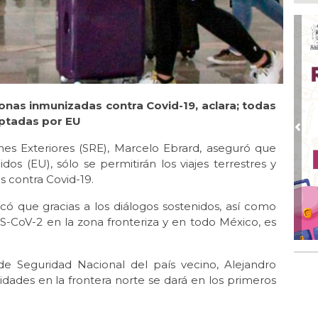
Ago
San
de 
Ago
Al
Bug
sonas inmunizadas contra Covid-19, aclara; todas
Ago
Má
eptadas por EU
ope
Pre
del
nes Exteriores (SRE), Marcelo Ebrard, aseguró que
os (EU), sólo se permitirán los viajes terrestres y
Ago
 contra Covid-19.
¿C
có que gracias a los diálogos sostenidos, así como
Ago
Pe
S-CoV-2 en la zona fronteriza y en todo México, es
com
 de Seguridad Nacional del país vecino, Alejandro
idades en la frontera norte se dará en los primeros