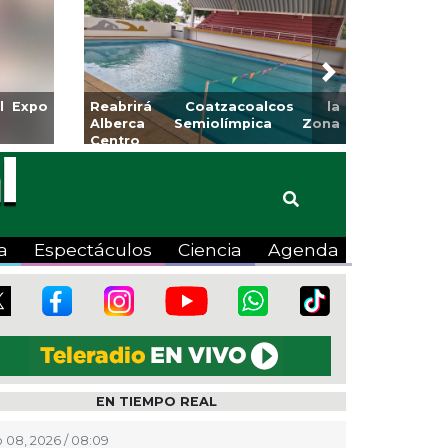
Next
etas para la
Emprendedores de Xalapa
Pánuco
exponen en Mercadito
Bicentenario
a
Espectáculos
Ciencia
Agenda
EN TIEMPO REAL
 08, 2026 / 08:09