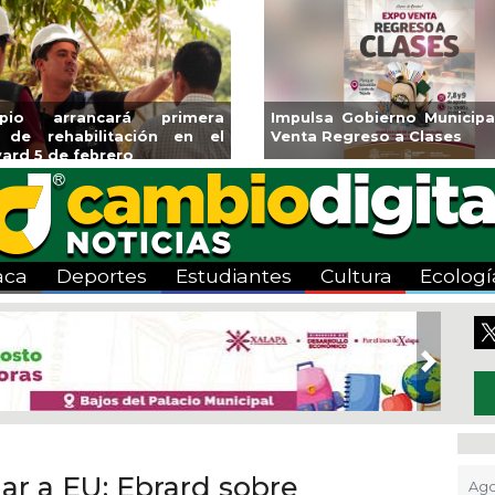
Aplicará CMAS el Programa de
Guarniciones y banqu
Tandeo durante agosto
colonia El Mango en 
aca
Deportes
Estudiantes
Cultura
Ecologí
Next
ar a EU: Ebrard sobre
Ago