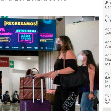
¡B
Cam
Ago
6 r
Ago
🎉
Ago
Ani
Ago
Día
los
Ago
¡L
Man
Ma
Ago
En 
20 