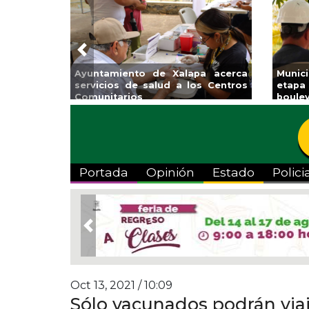
Previous
atzacoalcos la
Invita Ayuntamiento de Veracruz
iolímpica Zona
a Temporada de Artes “Escena
Viva”
Portada
Opinión
Estado
Polici
Previous
Oct 13, 2021 / 10:09
Sólo vacunados podrán viaj