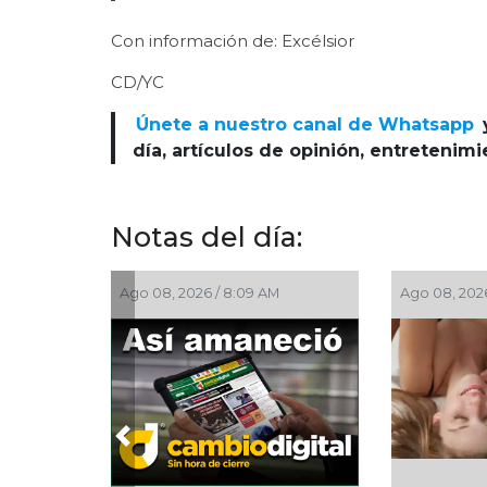
Con información de: Excélsior
CD/YC
Únete a nuestro canal de Whatsapp
día, artículos de opinión, entretenim
Notas del día:
, 2026 / 7:00 AM
Ago 08, 2026 / 5:30 AM
Previous