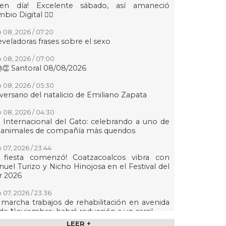
uen día! Excelente sábado, así amaneció
bio Digital 👍🏻
 08, 2026 / 07:20
eveladoras frases sobre el sexo
 08, 2026 / 07:00
👏 Santoral 08/08/2026
 08, 2026 / 05:30
versario del natalicio de Emiliano Zapata
 08, 2026 / 04:30
 Internacional del Gato: celebrando a uno de
 animales de compañía más queridos
 07, 2026 / 23:44
a fiesta comenzó! Coatzacoalcos vibra con
uel Turizo y Nicho Hinojosa en el Festival del
r 2026
 07, 2026 / 23:36
marcha trabajos de rehabilitación en avenida
de Noviembre; habrá reducción a un carril
LEER +