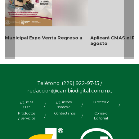
Aplicará CMAS el Programa de Tandeo durante
agosto
Teléfono: (229) 922-97-15 /
redaccion@cambiodigital.com.mx,
¿Qué es
¿Quiénes
Directorio
/
/
/
CD?
somos?
Productos
Contáctanos
Consejo
/
/
y Servicios
Editorial