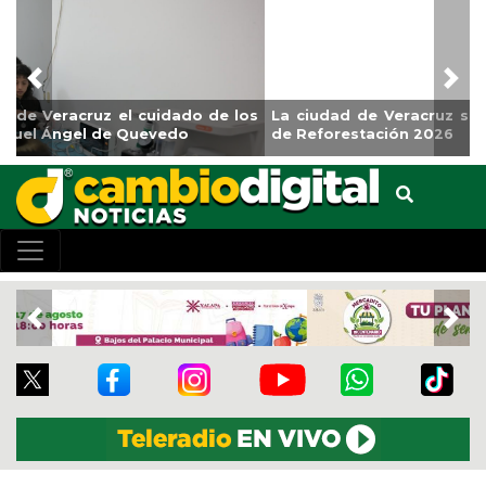
Previous
Nex
La ciudad de Veracruz se suma a la Jornada Nacional
de Reforestación 2026
Previous
Nex