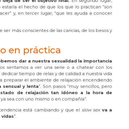
eja de ser el objetivo final.
En segundo lugar,
 estaría el hecho de que los que lo practican “son
acer” y, en tercer lugar, “que les ayuda a conocer
 ser más conscientes de las caricias, de los besos y
o en práctica
bemos dar a nuestra sexualidad la importancia
e nos sentamos a ver una serie o a chatear con los
 dedicar tiempo de relax y de calidad a nuestra vida
ría preparar el ambiente de relajación encendiendo
a sensual y lenta
”. Son pasos “muy sencillos, pero
stado de relajación tan idóneo a la hora de
, ya sea con uno mismo o en compañía”.
 tendencia está cambiando y que el
slow sex
va a
 vidas
”.