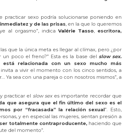
e practicar sexo podría solucionarse poniendo en
 inmediatez y de las prisas
, en la que lo queremos
ye al orgasmo”, indica
Valérie Tasso
,
escritora,
as que la única meta es llegar al clímax, pero ¿por
r un poco el freno?” Esta es la base del
slow sex.
ca está relacionada con un sexo mucho más
 invita a vivir el momento con los cinco sentidos, a
rar… Ya sea con una pareja o con nosotros mismos”, a
 practicar el
slow sex
es importante recordar que
a que asegura que el fin último del sexo es el
mos por “fracasada” la relación sexual
”. Esto,
sonas, y en especial las mujeres, sientan presión a
ser totalmente contraproducente,
haciendo que
frute del momento”.