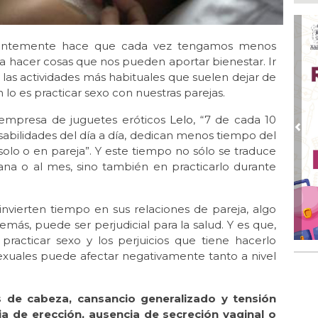
Ago
Ent
cre
stantemente hace que cada vez tengamos menos
Ago
a hacer cosas que nos pueden aportar bienestar. Ir
En 
 las actividades más habituales que suelen dejar de
por
lo es practicar sexo con nuestras parejas.
Ago
Alc
a empresa de juguetes eróticos
Lelo
, “7 de cada 10
Pre
abilidades del día a día, dedican menos tiempo del
Ago 
 solo o en pareja”. Y este tiempo no sólo se traduce
Alc
ana o al mes, sino también en practicarlo durante
pre
Ago
Más
 invierten tiempo en sus relaciones de pareja, algo
An
demás, puede ser perjudicial para la salud. Y es que,
 practicar sexo y los perjuicios que tiene hacerlo
 sexuales puede afectar negativamente tanto a nivel
 de cabeza, cansancio generalizado y tensión
ia de erección, ausencia de secreción vaginal o