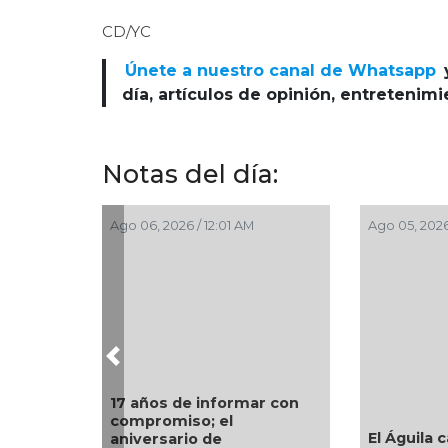
CD/YC
Únete a nuestro canal de Whatsapp
día, artículos de opinión, entretenim
Notas del día:
/ 9:00 PM
Ago 05, 2026 / 8:18 PM
Ago 05,
Previous
ongreso
Encab
Quitan fuero a alcalde de
nes de
Trinid
Ixhuatlán del Sureste
a en contra de
festej