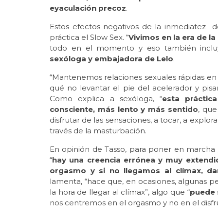
eyaculación precoz
.
Estos efectos negativos de la inmediatez d
práctica el Slow Sex. “
Vivimos en la era de la
todo en el momento y eso también inclu
sexóloga y embajadora de Lelo
.
“Mantenemos relaciones sexuales rápidas en l
qué no levantar el pie del acelerador y pisa
Como explica a sexóloga, “
esta prácti
consciente, más lento y más sentido
, que
disfrutar de las sensaciones, a tocar, a explo
través de la masturbación.
En opinión de Tasso, para poner en marcha y
“
hay una creencia errónea y muy extendid
orgasmo y si no llegamos al clímax, da
lamenta, “hace que, en ocasiones, algunas per
la hora de llegar al clímax”, algo que “
puede 
nos centremos en el orgasmo y no en el dis