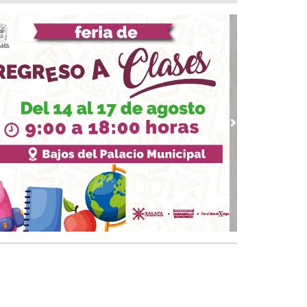
 05, 2026 / 19:46
rega DIF Municipal de Veracruz cerca de 100
denciales de discapacidad
 05, 2026 / 19:20
Rincón de la Marquesa hubo retiro de árboles
 representar riesgos; no es tala ilegal
 05, 2026 / 18:42
alde de Úrsulo Galván, Veracruz es desaforado
vious
Next
05, 2026 / 18:17
alde de Úrsulo Galván abandona el Congreso
vio a la votación de su desafuero
 05, 2026 / 18:00
 boqueños se afilian al Centro Médico Santa
a