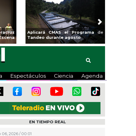
Next
ulsa la
Continúa Coatza Vive el Verano
a Coyote
2026 con cine, actividades
lúdicas y expo
a
Espectáculos
Ciencia
Agenda
EN TIEMPO REAL
 06, 2026 / 00:01