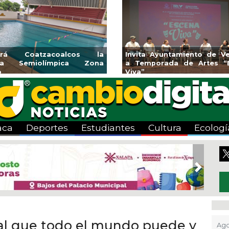
prendedores de Xalapa
Coatzacoalcos imp
ponen en Mercadito
halterofilia con la Cop
ntenario
2026
aca
Deportes
Estudiantes
Cultura
Ecologí
Next
xual que todo el mundo puede y
Ago