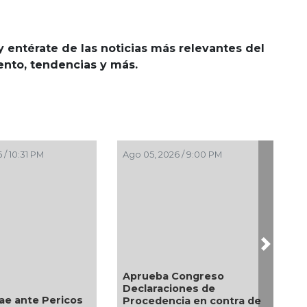
y entérate de las noticias más relevantes del
iento, tendencias y más.
 2026 / 8:05 PM
Ago 05, 2026 / 7:46 PM
Next
eza monseñor José
Entrega DIF Municipal de
ad Zapata inicio de
Veracruz cerca de 100
os de la Patrona de
credenciales de