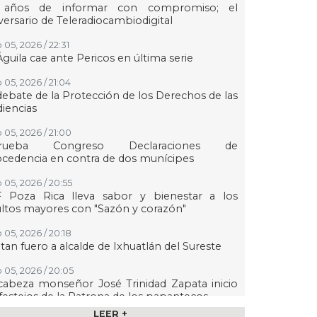
 años de informar con compromiso; el
versario de Teleradiocambiodigital
 05, 2026 / 22:31
Águila cae ante Pericos en última serie
 05, 2026 / 21:04
debate de la Protección de los Derechos de las
iencias
 05, 2026 / 21:00
rueba Congreso Declaraciones de
cedencia en contra de dos munícipes
 05, 2026 / 20:55
F Poza Rica lleva sabor y bienestar a los
ltos mayores con "Sazón y corazón"
 05, 2026 / 20:18
tan fuero a alcalde de Ixhuatlán del Sureste
 05, 2026 / 20:05
abeza monseñor José Trinidad Zapata inicio
festejos de la Patrona de los papantecos
LEER +