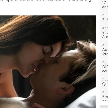
17
ani
Ago
El 
Ago
El 
Aud
Ago
Ap
Pro
Ago
DI
adu
Ago
Qui
Ago
Enc
de 