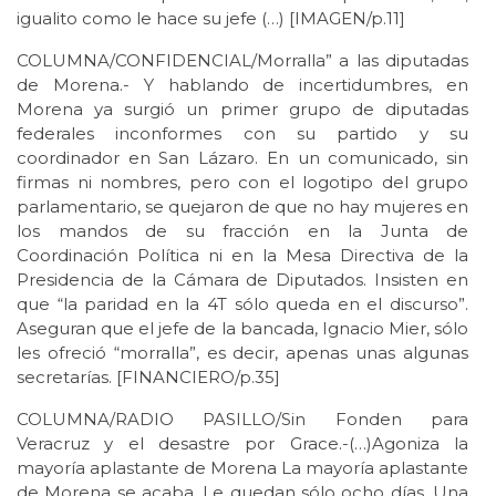
igualito como le hace su jefe (…) [IMAGEN/p.11]
COLUMNA/CONFIDENCIAL/Morralla” a las diputadas
de Morena.- Y hablando de incertidumbres, en
Morena ya surgió un primer grupo de diputadas
federales inconformes con su partido y su
coordinador en San Lázaro. En un comunicado, sin
firmas ni nombres, pero con el logotipo del grupo
parlamentario, se quejaron de que no hay mujeres en
los mandos de su fracción en la Junta de
Coordinación Política ni en la Mesa Directiva de la
Presidencia de la Cámara de Diputados. Insisten en
que “la paridad en la 4T sólo queda en el discurso”.
Aseguran que el jefe de la bancada, Ignacio Mier, sólo
les ofreció “morralla”, es decir, apenas unas algunas
secretarías. [FINANCIERO/p.35]
COLUMNA/RADIO PASILLO/Sin Fonden para
Veracruz y el desastre por Grace.-(…)Agoniza la
mayoría aplastante de Morena La mayoría aplastante
de Morena se acaba. Le quedan sólo ocho días. Una