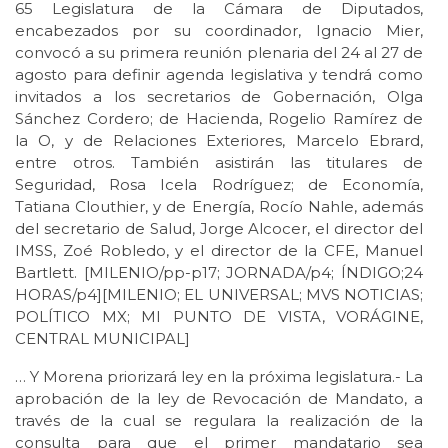
65 Legislatura de la Cámara de Diputados,
encabezados por su coordinador, Ignacio Mier,
convocó a su primera reunión plenaria del 24 al 27 de
agosto para definir agenda legislativa y tendrá como
invitados a los secretarios de Gobernación, Olga
Sánchez Cordero; de Hacienda, Rogelio Ramírez de
la O, y de Relaciones Exteriores, Marcelo Ebrard,
entre otros. También asistirán las titulares de
Seguridad, Rosa Icela Rodríguez; de Economía,
Tatiana Clouthier, y de Energía, Rocío Nahle, además
del secretario de Salud, Jorge Alcocer, el director del
IMSS, Zoé Robledo, y el director de la CFE, Manuel
Bartlett. [MILENIO/pp-p17; JORNADA/p4; ÍNDIGO;24
HORAS/p4][MILENIO; EL UNIVERSAL; MVS NOTICIAS;
POLÍTICO MX; MI PUNTO DE VISTA, VORÁGINE,
CENTRAL MUNICIPAL]
… Y Morena priorizará ley en la próxima legislatura.- La
aprobación de la ley de Revocación de Mandato, a
través de la cual se regulara la realización de la
consulta para que el primer mandatario sea