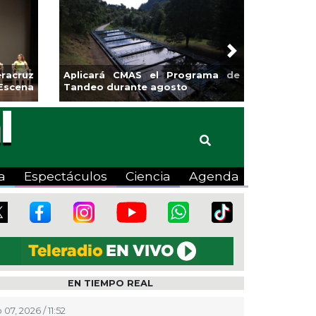
Next
sa la
Continúa Coatza Vive el Verano
Coyote
2026 con cine, actividades
lúdicas y expo
a
Espectáculos
Ciencia
Agenda
EN TIEMPO REAL
07, 2026 / 11:52