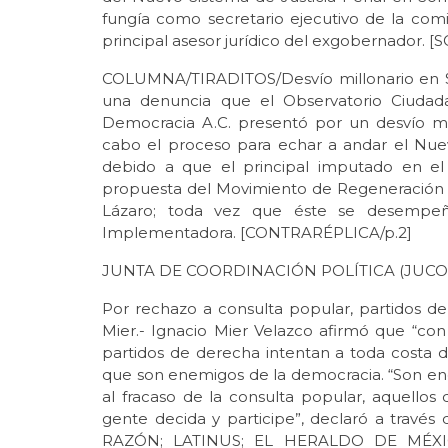
fungía como secretario ejecutivo de la co
principal asesor jurídico del exgobernador. 
COLUMNA/TIRADITOS/Desvío millonario en Son
una denuncia que el Observatorio Ciudad
Democracia A.C. presentó por un desvío mi
cabo el proceso para echar a andar el Nuev
debido a que el principal imputado en el 
propuesta del Movimiento de Regeneración 
Lázaro; toda vez que éste se desempeñ
Implementadora. [CONTRARÉPLICA/p.2]
JUNTA DE COORDINACIÓN POLÍTICA (JUC
Por rechazo a consulta popular, partidos d
Mier.- Ignacio Mier Velazco afirmó que “con
partidos de derecha intentan a toda costa de
que son enemigos de la democracia. “Son en
al fracaso de la consulta popular, aquellos
gente decida y participe”, declaró a trav
RAZÓN; LATINUS; EL HERALDO DE MÉXIC