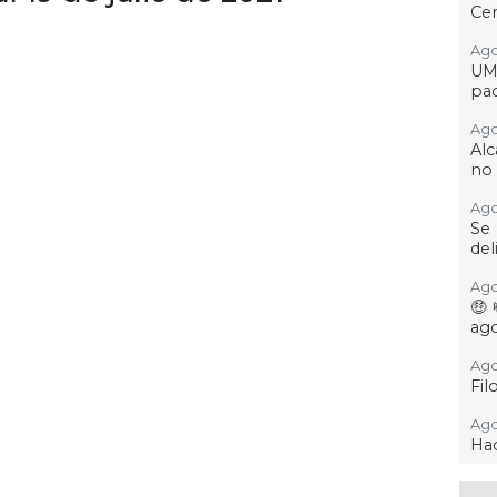
Cer
Ago 
UM
pac
Ago 
Alc
no 
Ago
Se
del
Ago
🤑
ag
Ago
Fil
Ago
Hac
Ago