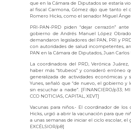
que en la Cámara de Diputados se estaría vi
al fiscal Carmona, Gómez dijo que tanto el 
Romero Hicks, como el senador Miguel Ánge
PRI-PAN-PRD piden “dejar cerrazón” ante t
gobierno de Andrés Manuel López Obrador d
demandaron legisladores del PAN, PRI y PRD.
con autoridades de salud incompetentes, arrog
PAN en la Cámara de Diputados, Juan Carlos
La coordinadora del PRD, Verónica Juárez
haber más “titubeos” y consideró erróneo q
generalizada de actividades económicas y s
Yunes, señaló que “de nuevo, el gobierno y l
sin escuchar a nadie”. [FINANCIERO/p33;
CCO NOTICIAS, CAPITAL, XEVT]
Vacunas para niños.- El coordinador de los
Hicks, urgió a abrir la vacunación para que ni
a unas semanas de iniciar el ciclo escolar, 
EXCÉLSIOR/p8]