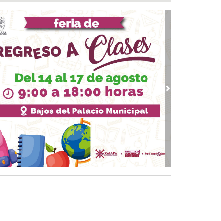
nicipio arrancará primera etapa de
abilitación en el boulevard 5 de febrero
 07, 2026 / 09:16
 Medellín invita a la Campaña de Salud para
rcar servicios médicos a las familias
 07, 2026 / 08:23
 mañanera de Claudia Sheinbaum 07/08/2026
 07, 2026 / 08:03
vious
Next
uen día! Excelente viernes, así amaneció
bio Digital 👍
07, 2026 / 07:11
ichismo o sentir placer por cosas extrañas ¿es
rmal?