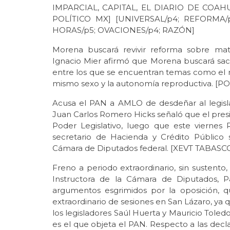
IMPARCIAL, CAPITAL, EL DIARIO DE COAHU
POLÍTICO MX] [UNIVERSAL/p4; REFORMA/p
HORAS/p5; OVACIONES/p4; RAZÓN]
Morena buscará revivir reforma sobre matr
Ignacio Mier afirmó que Morena buscará saca
entre los que se encuentran temas como el 
mismo sexo y la autonomía reproductiva. [P
Acusa el PAN a AMLO de desdeñar al legisla
Juan Carlos Romero Hicks señaló que el pre
Poder Legislativo, luego que este viernes
secretario de Hacienda y Crédito Público 
Cámara de Diputados federal. [XEVT TABASC
Freno a periodo extraordinario, sin sustento
Instructora de la Cámara de Diputados, P
argumentos esgrimidos por la oposición, q
extraordinario de sesiones en San Lázaro, ya q
los legisladores Saúl Huerta y Mauricio Toledo
es el que objeta el PAN. Respecto a las decla