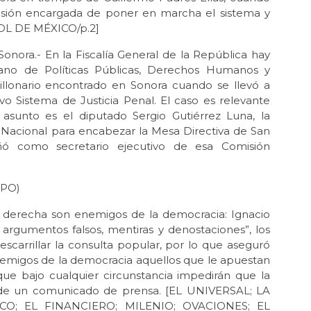
misión encargada de poner en marcha el sistema y
[SOL DE MÉXICO/p.2]
ora.- En la Fiscalía General de la República hay
ano de Políticas Públicas, Derechos Humanos y
llonario encontrado en Sonora cuando se llevó a
o Sistema de Justicia Penal. El caso es relevante
asunto es el diputado Sergio Gutiérrez Luna, la
Nacional para encabezar la Mesa Directiva de San
ó como secretario ejecutivo de esa Comisión
OPO)
e derecha son enemigos de la democracia: Ignacio
 argumentos falsos, mentiras y denostaciones”, los
scarrillar la consulta popular, por lo que aseguró
emigos de la democracia aquellos que le apuestan
 que bajo cualquier circunstancia impedirán que la
és de un comunicado de prensa. [EL UNIVERSAL; LA
O; EL FINANCIERO; MILENIO; OVACIONES; EL