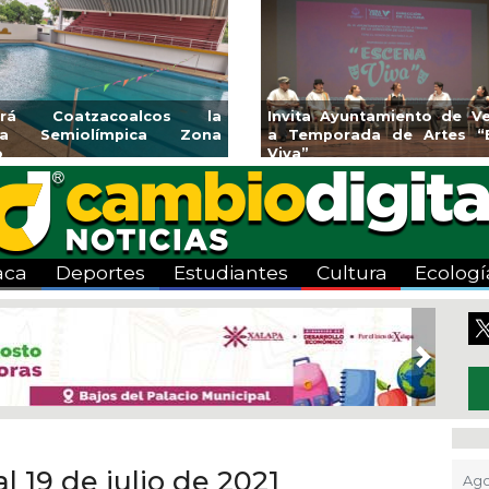
endedores de Xalapa
Coatzacoalcos impul
onen en Mercadito
halterofilia con la Copa 
enario
2026
aca
Deportes
Estudiantes
Cultura
Ecologí
Next
l 19 de julio de 2021
Ago 