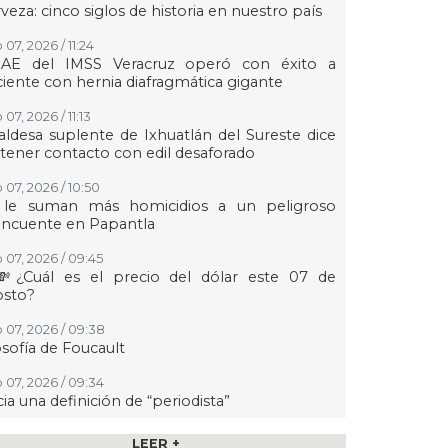
veza: cinco siglos de historia en nuestro país
07, 2026 / 11:24
AE del IMSS Veracruz operó con éxito a
iente con hernia diafragmática gigante
07, 2026 / 11:13
aldesa suplente de Ixhuatlán del Sureste dice
tener contacto con edil desaforado
 07, 2026 / 10:50
 le suman más homicidios a un peligroso
incuente en Papantla
 07, 2026 / 09:45
💸¿Cuál es el precio del dólar este 07 de
osto?
 07, 2026 / 09:38
osofía de Foucault
 07, 2026 / 09:34
ia una definición de “periodista”
 07, 2026 / 09:24
LEER +