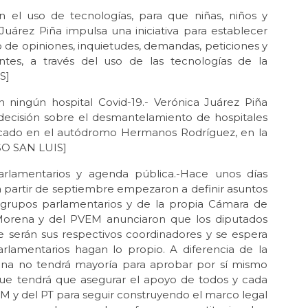
 el uso de tecnologías, para que niñas, niños y
Juárez Piña impulsa una iniciativa para establecer
 de opiniones, inquietudes, demandas, peticiones y
ntes, a través del uso de las tecnologías de la
S]
ningún hospital Covid-19.- Verónica Juárez Piña
u decisión sobre el desmantelamiento de hospitales
bicado en el autódromo Hermanos Rodríguez, en la
SO SAN LUIS]
amentarios y agenda pública.-Hace unos días
a partir de septiembre empezaron a definir asuntos
 grupos parlamentarios y de la propia Cámara de
 Morena y del PVEM anunciaron que los diputados
e serán sus respectivos coordinadores y se espera
lamentarios hagan lo propio. A diferencia de la
ena no tendrá mayoría para aprobar por sí mismo
 que tendrá que asegurar el apoyo de todos y cada
EM y del PT para seguir construyendo el marco legal