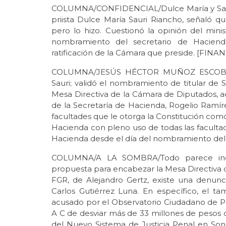
COLUMNA/CONFIDENCIAL/Dulce María y Sansó
priista Dulce María Sauri Riancho, señaló 
pero lo hizo. Cuestionó la opinión del min
nombramiento del secretario de Haciend
ratificación de la Cámara que preside. [FINA
COLUMNA/JESÚS HÉCTOR MUÑOZ ESCOBAR/P
Sauri; validó el nombramiento de titular de 
Mesa Directiva de la Cámara de Diputados, ac
de la Secretaría de Hacienda, Rogelio Ramírez
facultades que le otorga la Constitución com
Hacienda con pleno uso de todas las facultades
Hacienda desde el día del nombramiento del
COLUMNA/A LA SOMBRA/Todo parece ind
propuesta para encabezar la Mesa Directiva 
FGR, de Alejandro Gertz, existe una denunci
Carlos Gutiérrez Luna. En específico, el 
acusado por el Observatorio Ciudadano de 
A C de desviar más de 33 millones de pesos
del Nuevo Sistema de Justicia Penal en Son