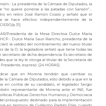
n.- La presidenta de la Cámara de Diputados, la
que “no quiere ponerse a las patadas con Sansón”…
istro en retiro José Ramón Cossío y señaló que el
a se hace efectivo independientemente de la
NCIERO/p.31]
residenta de la Mesa Directiva Dulce María
SHCP.- Dulce María Sauri Riancho, presidenta de la
laró la validez del nombramiento del nuevo titular
 de la O; la legisladora señaló que tiene todas las
o secretario de dicha dependencia. Es secretario de
 que la ley le otorga al titular de la Secretaría de
 Presidente, expresó. [24 HORAS]
icar que en Morena tendrán que cambiar su
de la Cámara de Diputados, esto debido a que en la
a en contra de su candidato, el legislador Sergio
también representante de Morena ante el INE, fue
Políticas Públicas Derechos Humanos y Democracia
 del presupuesto destinado para la implementación
ora en tiempos de Guillermo Padrés Elías, cuando