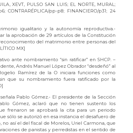
ILA, XEVT, PULSO SAN LUIS; EL NORTE, MURAL;
6; CONTRARÉPLICA/pp-p8; FINANCIERO/p31; 24
imonio igualitario y la autonomía reproductiva.-
r la aprobación de 29 artículos de la Constitución
reconocimiento del matrimonio entre personas del
OLÍTICO MX]
tivo ante nombramiento “sin ratificar” en SHCP. –
sidente, Andrés Manuel López Obrador “desdeñó” al
 Rogelio Ramírez de la O iniciara funciones como
sin que su nombramiento fuera ratificado por la
O]
, señala Pablo Gómez.- El presidente de la Sección
ablo Gómez, aclaró que no tienen sustento los
ue frenaron se aprobará la cita para un periodo
ue sólo se autorizó en esa instancia el desafuero de
, no así el del fiscal de Morelos, Uriel Carmona, que
raciones de panistas y perredistas en el sentido de