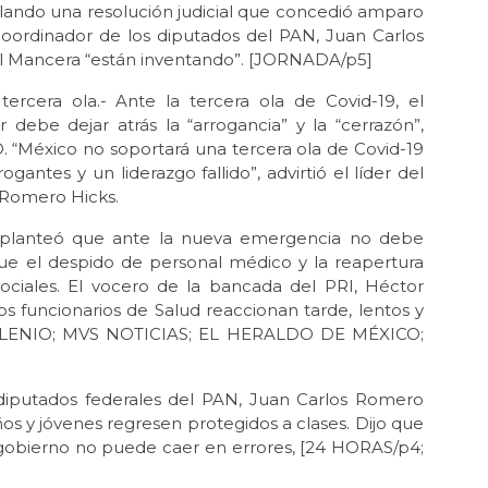
olando una resolución judicial que concedió amparo
coordinador de los diputados del PAN, Juan Carlos
l Mancera “están inventando”. [JORNADA/p5]
ercera ola.- Ante la tercera ola de Covid-19, el
ebe dejar atrás la “arrogancia” y la “cerrazón”,
 “México no soportará una tercera ola de Covid-19
antes y un liderazgo fallido”, advirtió el líder del
 Romero Hicks.
, planteó que ante la nueva emergencia no debe
ue el despido de personal médico y la reapertura
ociales. El vocero de la bancada del PRI, Héctor
os funcionarios de Salud reaccionan tarde, lentos y
 MILENIO; MVS NOTICIAS; EL HERALDO DE MÉXICO;
 diputados federales del PAN, Juan Carlos Romero
ños y jóvenes regresen protegidos a clases. Dijo que
el gobierno no puede caer en errores, [24 HORAS/p4;