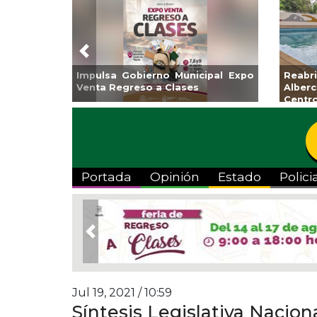
Previous
Guarniciones y banquetas para la
Empr
colonia El Mango en Pánuco
exp
Bicent
Portada
Opinión
Estado
Polici
Previous
Jul 19, 2021 / 10:59
Síntesis Legislativa Naciona