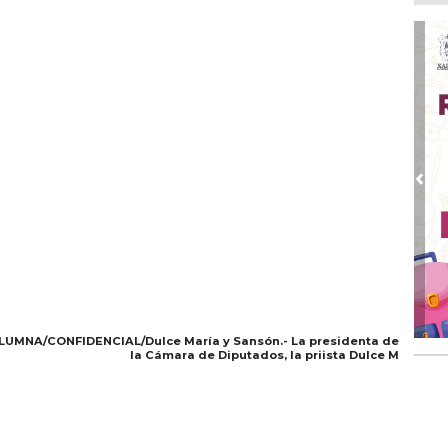
Mu
reh
Ago
DIF
ace
Ago
La
Ago
Pre
¡B
Cam
Ago 
Fet
no
MNA/CONFIDENCIAL/Dulce María y Sansón.- La presidenta de
la Cámara de Diputados, la priista Dulce M