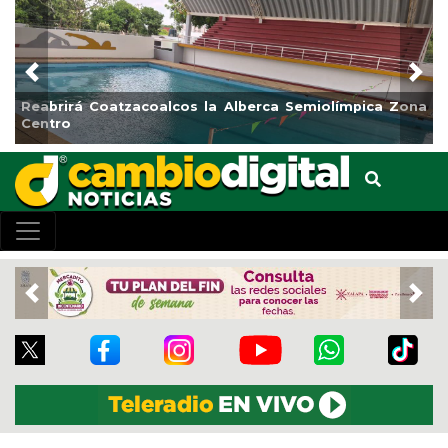
Previous
Nex
Reabrirá Coatzacoalcos la Alberca Semiolímpica Zona
Centro
Previous
Nex