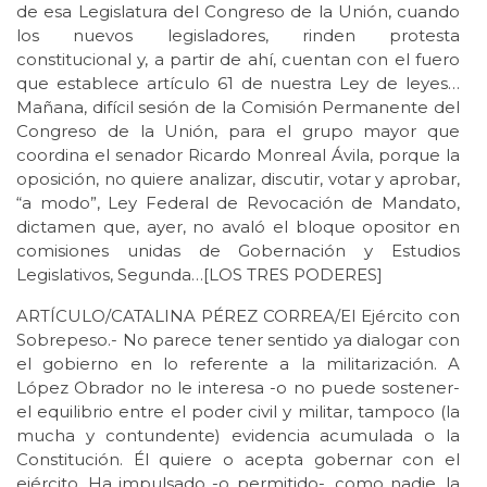
de esa Legislatura del Congreso de la Unión, cuando
los nuevos legisladores, rinden protesta
constitucional y, a partir de ahí, cuentan con el fuero
que establece artículo 61 de nuestra Ley de leyes…
Mañana, difícil sesión de la Comisión Permanente del
Congreso de la Unión, para el grupo mayor que
coordina el senador Ricardo Monreal Ávila, porque la
oposición, no quiere analizar, discutir, votar y aprobar,
“a modo”, Ley Federal de Revocación de Mandato,
dictamen que, ayer, no avaló el bloque opositor en
comisiones unidas de Gobernación y Estudios
Legislativos, Segunda…[LOS TRES PODERES]
ARTÍCULO/CATALINA PÉREZ CORREA/El Ejército con
Sobrepeso.- No parece tener sentido ya dialogar con
el gobierno en lo referente a la militarización. A
López Obrador no le interesa -o no puede sostener-
el equilibrio entre el poder civil y militar, tampoco (la
mucha y contundente) evidencia acumulada o la
Constitución. Él quiere o acepta gobernar con el
ejército. Ha impulsado -o permitido-, como nadie, la