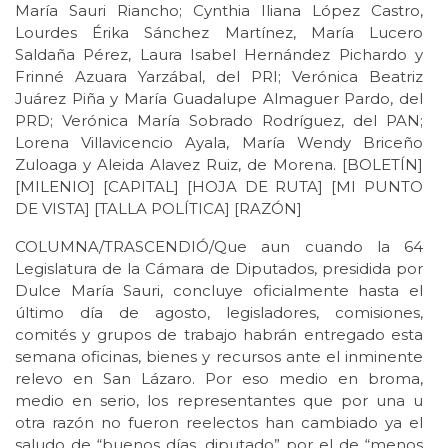
María Sauri Riancho; Cynthia Iliana López Castro,
Lourdes Érika Sánchez Martínez, María Lucero
Saldaña Pérez, Laura Isabel Hernández Pichardo y
Frinné Azuara Yarzábal, del PRI; Verónica Beatriz
Juárez Piña y María Guadalupe Almaguer Pardo, del
PRD; Verónica María Sobrado Rodríguez, del PAN;
Lorena Villavicencio Ayala, María Wendy Briceño
Zuloaga y Aleida Alavez Ruiz, de Morena. [BOLETÍN]
[MILENIO] [CAPITAL] [HOJA DE RUTA] [MI PUNTO
DE VISTA] [TALLA POLÍTICA] [RAZÓN]
COLUMNA/TRASCENDIÓ/Que aun cuando la 64
Legislatura de la Cámara de Diputados, presidida por
Dulce María Sauri, concluye oficialmente hasta el
último día de agosto, legisladores, comisiones,
comités y grupos de trabajo habrán entregado esta
semana oficinas, bienes y recursos ante el inminente
relevo en San Lázaro. Por eso medio en broma,
medio en serio, los representantes que por una u
otra razón no fueron reelectos han cambiado ya el
saludo de “buenos días, diputado” por el de “menos