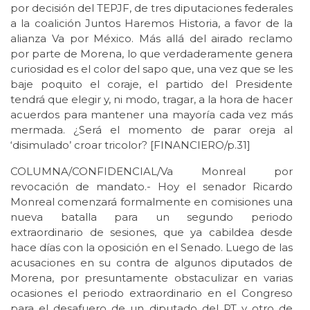
por decisión del TEPJF, de tres diputaciones federales
a la coalición Juntos Haremos Historia, a favor de la
alianza Va por México. Más allá del airado reclamo
por parte de Morena, lo que verdaderamente genera
curiosidad es el color del sapo que, una vez que se les
baje poquito el coraje, el partido del Presidente
tendrá que elegir y, ni modo, tragar, a la hora de hacer
acuerdos para mantener una mayoría cada vez más
mermada. ¿Será el momento de parar oreja al
‘disimulado’ croar tricolor? [FINANCIERO/p.31]
COLUMNA/CONFIDENCIAL/Va Monreal por
revocación de mandato.- Hoy el senador Ricardo
Monreal comenzará formalmente en comisiones una
nueva batalla para un segundo periodo
extraordinario de sesiones, que ya cabildea desde
hace días con la oposición en el Senado. Luego de las
acusaciones en su contra de algunos diputados de
Morena, por presuntamente obstaculizar en varias
ocasiones el periodo extraordinario en el Congreso
para el desafuero de un diputado del PT y otro de