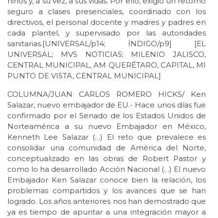
niños y, a su vez, a sus vidas. Por ello, exigió un retorno
seguro a clases presenciales, coordinado con los
directivos, el personal docente y madres y padres en
cada plantel, y supervisado por las autoridades
sanitarias.[UNIVERSAL/p14; ÍNDIGO/p9] [EL
UNIVERSAL; MVS NOTICIAS; MILENIO JALISCO,
CENTRAL MUNICIPAL, AM QUERÉTARO, CAPITAL, MI
PUNTO DE VISTA, CENTRAL MUNICIPAL]
COLUMNA/JUAN CARLOS ROMERO HICKS/ Ken
Salazar, nuevo embajador de EU.- Hace unos días fue
confirmado por el Senado de los Estados Unidos de
Norteamérica a su nuevo Embajador en México,
Kenneth Lee Salazar (…) El reto que prevalece es
consolidar una comunidad de América del Norte,
conceptualizado en las obras de Robert Pastor y
como lo ha desarrollado Acción Nacional (…) El nuevo
Embajador Ken Salazar conoce bien la relación, los
problemas compartidos y los avances que se han
logrado. Los años anteriores nos han demostrado que
ya es tiempo de apuntar a una integración mayor a