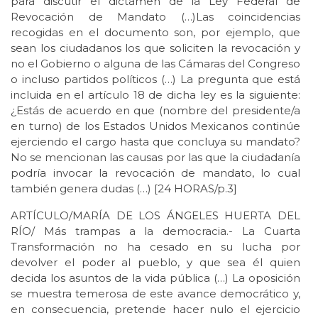
para discutir el dictamen de la Ley Federal de
Revocación de Mandato (…)Las coincidencias
recogidas en el documento son, por ejemplo, que
sean los ciudadanos los que soliciten la revocación y
no el Gobierno o alguna de las Cámaras del Congreso
o incluso partidos políticos (…) La pregunta que está
incluida en el artículo 18 de dicha ley es la siguiente:
¿Estás de acuerdo en que (nombre del presidente/a
en turno) de los Estados Unidos Mexicanos continúe
ejerciendo el cargo hasta que concluya su mandato?
No se mencionan las causas por las que la ciudadanía
podría invocar la revocación de mandato, lo cual
también genera dudas (…) [24 HORAS/p.3]
ARTÍCULO/MARÍA DE LOS ÁNGELES HUERTA DEL
RÍO/ Más trampas a la democracia.- La Cuarta
Transformación no ha cesado en su lucha por
devolver el poder al pueblo, y que sea él quien
decida los asuntos de la vida pública (…) La oposición
se muestra temerosa de este avance democrático y,
en consecuencia, pretende hacer nulo el ejercicio