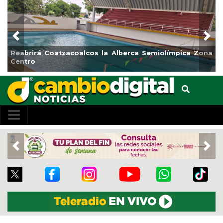
Previous
Nex
Reabrirá Coatzacoalcos la Alberca Semiolímpica Zona
Centro
Previous
Nex