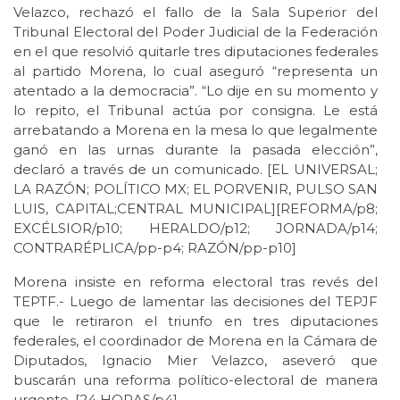
Velazco, rechazó el fallo de la Sala Superior del
Tribunal Electoral del Poder Judicial de la Federación
en el que resolvió quitarle tres diputaciones federales
al partido Morena, lo cual aseguró “representa un
atentado a la democracia”. “Lo dije en su momento y
lo repito, el Tribunal actúa por consigna. Le está
arrebatando a Morena en la mesa lo que legalmente
ganó en las urnas durante la pasada elección”,
declaró a través de un comunicado. [EL UNIVERSAL;
LA RAZÓN; POLÍTICO MX; EL PORVENIR, PULSO SAN
LUIS, CAPITAL;CENTRAL MUNICIPAL][REFORMA/p8;
EXCÉLSIOR/p10; HERALDO/p12; JORNADA/p14;
CONTRARÉPLICA/pp-p4; RAZÓN/pp-p10]
Morena insiste en reforma electoral tras revés del
TEPTF.- Luego de lamentar las decisiones del TEPJF
que le retiraron el triunfo en tres diputaciones
federales, el coordinador de Morena en la Cámara de
Diputados, Ignacio Mier Velazco, aseveró que
buscarán una reforma político-electoral de manera
urgente. [24 HORAS/p4]