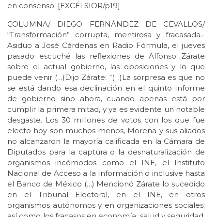
en consenso. [EXCÉLSIOR/p19]
COLUMNA/ DIEGO FERNÁNDEZ DE CEVALLOS/
“Transformación” corrupta, mentirosa y fracasada.-
Asiduo a José Cárdenas en Radio Fórmula, el jueves
pasado escuché las reflexiones de Alfonso Zárate
sobre el actual gobierno, las oposiciones y lo que
puede venir (…)Dijo Zárate: “(…)La sorpresa es que no
se está dando esa declinación en el quinto Informe
de gobierno sino ahora, cuando apenas está por
cumplir la primera mitad, y ya es evidente un notable
desgaste. Los 30 millones de votos con los que fue
electo hoy son muchos menos, Morena y sus aliados
no alcanzaron la mayoría calificada en la Cámara de
Diputados para la captura o la desnaturalización de
organismos incómodos como el INE, el Instituto
Nacional de Acceso a la Información o inclusive hasta
el Banco de México (…) Mencionó Zárate lo sucedido
en el Tribunal Electoral, en el INE, en otros
organismos autónomos y en organizaciones sociales;
así como los fracasos en economía, salud y seguridad.