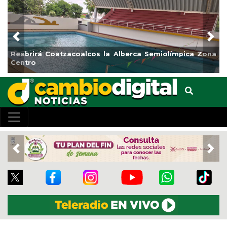
Previous
Nex
Reabrirá Coatzacoalcos la Alberca Semiolímpica Zona
Centro
Previous
Nex