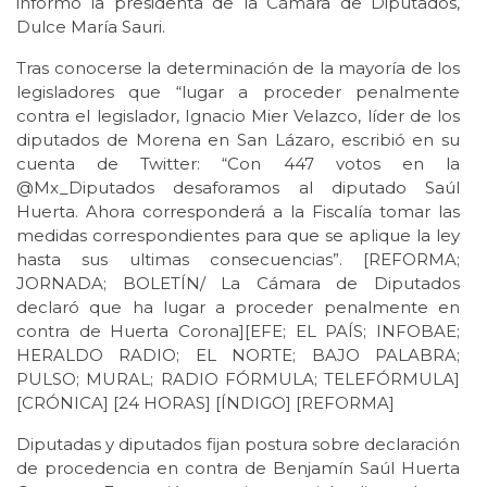
informó la presidenta de la Cámara de Diputados,
Dulce María Sauri.
Tras conocerse la determinación de la mayoría de los
legisladores que “lugar a proceder penalmente
contra el legislador, Ignacio Mier Velazco, líder de los
diputados de Morena en San Lázaro, escribió en su
cuenta de Twitter: “Con 447 votos en la
@Mx_Diputados desaforamos al diputado Saúl
Huerta. Ahora corresponderá a la Fiscalía tomar las
medidas correspondientes para que se aplique la ley
hasta sus ultimas consecuencias”. [REFORMA;
JORNADA; BOLETÍN/ La Cámara de Diputados
declaró que ha lugar a proceder penalmente en
contra de Huerta Corona][EFE; EL PAÍS; INFOBAE;
HERALDO RADIO; EL NORTE; BAJO PALABRA;
PULSO; MURAL; RADIO FÓRMULA; TELEFÓRMULA]
[CRÓNICA] [24 HORAS] [ÍNDIGO] [REFORMA]
Diputadas y diputados fijan postura sobre declaración
de procedencia en contra de Benjamín Saúl Huerta