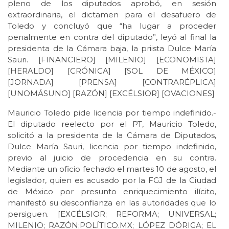
pleno de los diputados aprobó, en sesión
extraordinaria, el dictamen para el desafuero de
Toledo y concluyó que “ha lugar a proceder
penalmente en contra del diputado”, leyó al final la
presidenta de la Cámara baja, la priista Dulce María
Sauri. [FINANCIERO] [MILENIO] [ECONOMISTA]
[HERALDO] [CRÓNICA] [SOL DE MÉXICO]
[JORNADA] [PRENSA] [CONTRARÉPLICA]
[UNOMÁSUNO] [RAZÓN] [EXCÉLSIOR] [OVACIONES]
Mauricio Toledo pide licencia por tiempo indefinido.-
El diputado reelecto por el PT, Mauricio Toledo,
solicitó a la presidenta de la Cámara de Diputados,
Dulce María Sauri, licencia por tiempo indefinido,
previo al juicio de procedencia en su contra.
Mediante un oficio fechado el martes 10 de agosto, el
legislador, quien es acusado por la FGJ de la Ciudad
de México por presunto enriquecimiento ilícito,
manifestó su desconfianza en las autoridades que lo
persiguen. [EXCÉLSIOR; REFORMA; UNIVERSAL;
MILENIO; RAZÓN;POLÍTICO.MX; LÓPEZ DÓRIGA; EL