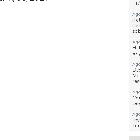
El 
Ago
¡T
Cen
so
Ago
Hab
exi
Ago
De
Me
res
Ago
Co
tel
Ago
Inv
Tem
Ago