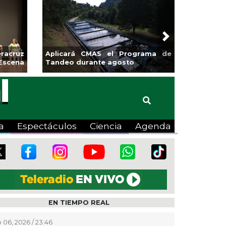
Next
sa la
Continúa Coatza Vive el Verano
Coyote
2026 con cine, actividades
lúdicas y expo
a
Espectáculos
Ciencia
Agenda
EN TIEMPO REAL
 06, 2026 / 23:46