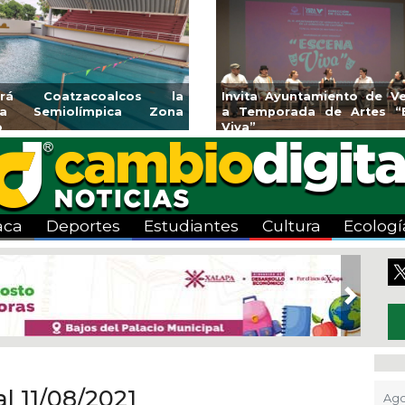
endedores de Xalapa
Coatzacoalcos impul
onen en Mercadito
halterofilia con la Copa 
enario
2026
aca
Deportes
Estudiantes
Cultura
Ecologí
Next
al 11/08/2021
Ago