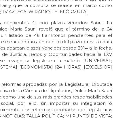
slar y que la consulta se realice en marzo como
IAS; TV AZTECA; W RADIO; TELEFÓRMULA]
 pendientes, 41 con plazos vencidos: Sauri.- La
lce María Sauri, reveló que al término de la 64
un listado de 46 transitorios pendientes para el
co se encuentran aún dentro del plazo previsto para
tes abarcan plazos vencidos desde 2014 a la fecha.
 de Justicia. Retos y Oportunidades hacia la LXV
e rezago, se legisle en la materia. [UNIVERSAL;
ISTEMA] [ECONOMISTA] [24 HORAS] [EXCÉLSIOR]
 reformas aprobadas por la Legislatura: Diputada
ectiva de la Cámara de Diputados, Dulce María Sauri
ene como una de sus más grandes responsabilidades
social, por ello, sin importar su integración o
uimiento a las reformas aprobadas por Legislaturas
 NOTICIAS; TALLA POLÍTICA; MI PUNTO DE VISTA;