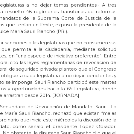
gislaturas a no dejar temas pendientes.- A tres
ha resuelto 46 regímenes transitorios de reformas
o mandatos de la Suprema Corte de Justicia de la
s que tenían un límite, expuso la presidenta de la
lce María Sauri Riancho (PRI).
r sanciones a las legislaturas que no consumen sus
 que permita a la ciudadanía, mediante solicitud
es, en “una especie de iniciativa preferente”. Entre
ra, citó las leyes reglamentarias de revocación de
neral de seguridad privada; planteo que el Congreso
bligue a cada legislatura a no dejar pendientes y
o se imponga. Sauri Riancho participó este martes
tos y oportunidades hacia la 65 Legislatura, donde
se arrastran desde 2014. [JORNADA]
Secundaria de Revocación de Mandato: Sauri.- La
e María Sauri Riancho, rechazó que existan “malas
rdinario que inicia este miércoles la discusión de la
dato, como señaló el presidente López Obrador.
 No obstante, la diputada Sauri Riancho dijo que el