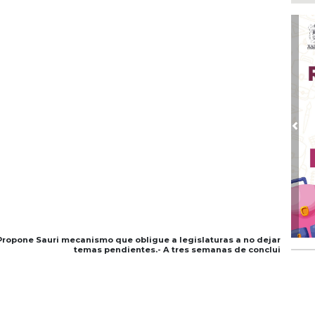
Go
crí
inf
Ago
Des
pre
Ago
AD
gra
Pre
Ago
Gar
col
Ago
Nah
par
pone Sauri mecanismo que obligue a legislaturas a no dejar
la 
temas pendientes.- A tres semanas de conclui
Ago
El 
y s