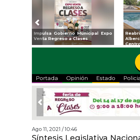
Previous
Guarniciones y banquetas para la
Empr
colonia El Mango en Pánuco
exp
Bicent
Portada
Opinión
Estado
Polici
Previous
Ago 11, 2021 / 10:46
Síntesis Legislativa Nacion