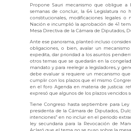
Propone Sauri mecanismo que obligue a le
semanas de concluir, la 64 Legislatura no 
constitucionales, modificaciones legales 
Nación e incumplió la aprobación de 41 tema
Mesa Directiva de la Cámara de Diputados, Du
Ante ese panorama, planteó incluso considera
obligaciones, o bien, avalar un mecanismo
expedita, dar prioridad a los asuntos pendient
otros temas que se quedarán en la congelado
mandato y para reelegir a legisladores, y ge
debe evaluar si requiere un mecanismo que o
cumplir con los plazos que el mismo Congres
en el foro Agenda en materia de justicia: re
expresó que algunos de los plazos vencidos 
Tiene Congreso hasta septiembre para Ley 
presidenta de la Cámara de Diputados, Dulc
intenciones” en no incluir en el periodo extrao
ley secundaria para la Revocación de Man
Aclaró que el tema no se puso sobre la mesa.