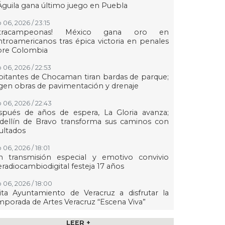
Águila gana último juego en Puebla
 06, 2026 / 23:15
etracampeonas! México gana oro en
troamericanos tras épica victoria en penales
bre Colombia
 06, 2026 / 22:53
itantes de Chocaman tiran bardas de parque;
gen obras de pavimentación y drenaje
 06, 2026 / 22:43
spués de años de espera, La Gloria avanza;
dellín de Bravo transforma sus caminos con
ultados
 06, 2026 / 18:01
n transmisión especial y emotivo convivio
eradiocambiodigital festeja 17 años
 06, 2026 / 18:00
ita Ayuntamiento de Veracruz a disfrutar la
porada de Artes Veracruz “Escena Viva”
 06, 2026 / 16:56
LEER +