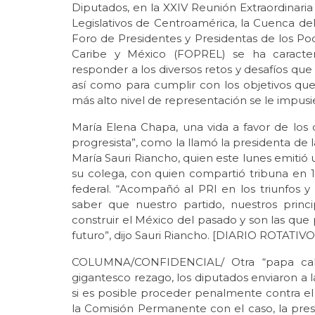
Diputados, en la XXIV Reunión Extraordinari
Legislativos de Centroamérica, la Cuenca del 
Foro de Presidentes y Presidentas de los Po
Caribe y México (FOPREL) se ha caracter
responder a los diversos retos y desafíos que 
así como para cumplir con los objetivos qu
más alto nivel de representación se le impus
María Elena Chapa, una vida a favor de los d
progresista”, como la llamó la presidenta de
María Sauri Riancho, quien este lunes emitió
su colega, con quien compartió tribuna en 1
federal. “Acompañó al PRI en los triunfos 
saber que nuestro partido, nuestros princ
construir el México del pasado y son las que
futuro”, dijo Sauri Riancho. [DIARIO ROTAT
COLUMNA/CONFIDENCIAL/ Otra “papa calie
gigantesco rezago, los diputados enviaron a l
si es posible proceder penalmente contra el
la Comisión Permanente con el caso, la pres