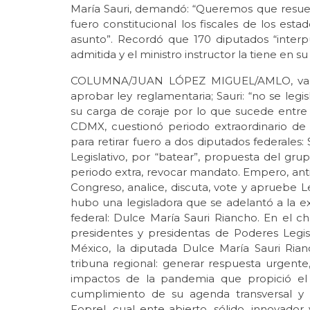
María Sauri, demandó: “Queremos que resuelv
fuero constitucional los fiscales de los est
asunto”. Recordó que 170 diputados “interp
admitida y el ministro instructor la tiene en 
COLUMNA/JUAN LÓPEZ MIGUEL/AMLO, va po
aprobar ley reglamentaria; Sauri: “no se leg
su carga de coraje por lo que sucede entre
CDMX, cuestionó periodo extraordinario de 
para retirar fuero a dos diputados federales: 
Legislativo, por “batear”, propuesta del gr
periodo extra, revocar mandato. Empero, antie
Congreso, analice, discuta, vote y apruebe
hubo una legisladora que se adelantó a la exi
federal: Dulce María Sauri Riancho. En el c
presidentes y presidentas de Poderes Legis
México, la diputada Dulce María Sauri Ri
tribuna regional: generar respuesta urgente,
impactos de la pandemia que propició el C
cumplimiento de su agenda transversal y la
Foprel, cual ente abierto, sólido, innovado