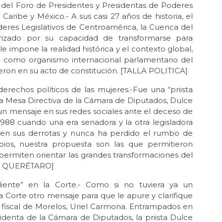
a del Foro de Presidentes y Presidentas de Poderes
Caribe y México.- A sus casi 27 años de historia, el
deres Legislativos de Centroamérica, la Cuenca del
izado por su capacidad de transformarse para
le impone la realidad histórica y el contexto global,
e como organismo internacional parlamentario del
ieron en su acto de constitución. [TALLA POLITICA]
erechos políticos de las mujeres.-Fue una “priista
 la Mesa Directiva de la Cámara de Diputados, Dulce
 un mensaje en sus redes sociales ante el deceso de
988 cuando una era senadora y la otra legisladora
y en sus derrotas y nunca ha perdido el rumbo de
ipios, nuestra propuesta son las que permitieron
 permiten orientar las grandes transformaciones del
IVO QUERÉTARO]
nte” en la Corte.- Como si no tuviera ya un
a Corte otro mensaje para que le apure y clarifique
 fiscal de Morelos, Uriel Carmona. Entrampados en
identa de la Cámara de Diputados, la priista Dulce