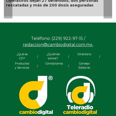
Operativos dejan 27 detenidos, dos personas
rescatadas y más de 200 dosis aseguradas
Teléfono: (229) 922-97-15 /
redaccion@cambiodigital.com.mx,
¿Qué es
¿Quiénes
Directorio
/
/
/
CD?
somos?
Productos
Contáctanos
Consejo
/
/
y Servicios
Editorial