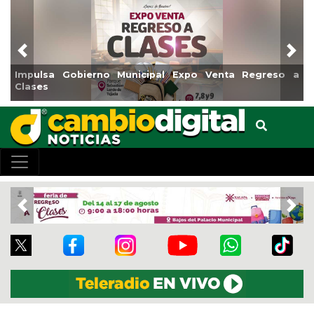
Previous
Nex
Regreso a
Reabrirá Coatzacoalcos la Alberca Semiolímpic
Centro
Previous
Nex