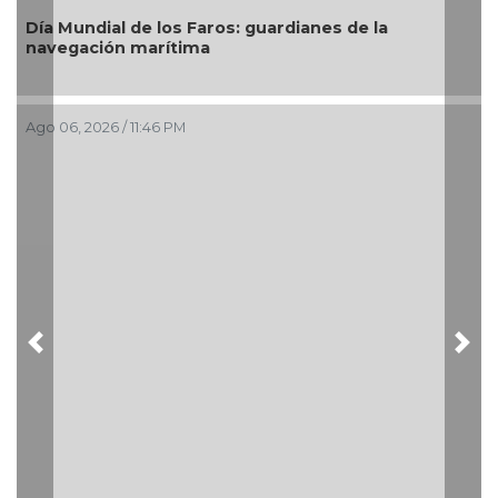
Habitantes de Chocaman tiran bardas de par
exigen obras de pavimentación y drenaje
Ago 06, 2026 / 10:43 PM
Previous
Nex
Después de años de espera, La Gloria avanza;
Medellín de Bravo transforma sus caminos c
resultados