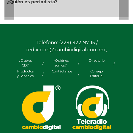
dista?
Aproveche estímulos
apoya
Teléfono: (229) 922-97-15 /
redaccion@cambiodigital.com.mx,