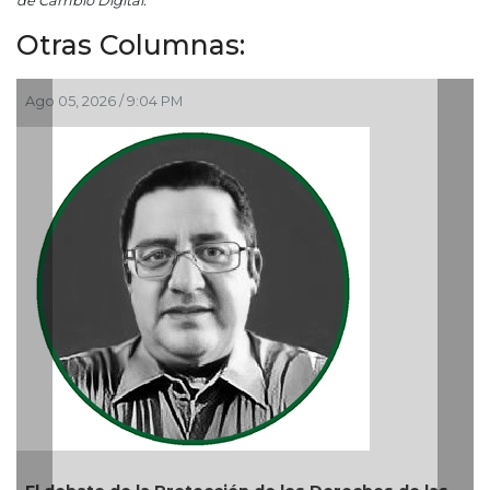
de Cambio Digital.
Otras Columnas:
 PM
Ago 05, 2026 / 9:15 AM