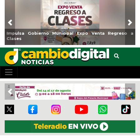
Previous
Nex
no Municipal Expo Venta Regreso a
Reabrirá Coatzacoal
Centro
Previous
Nex