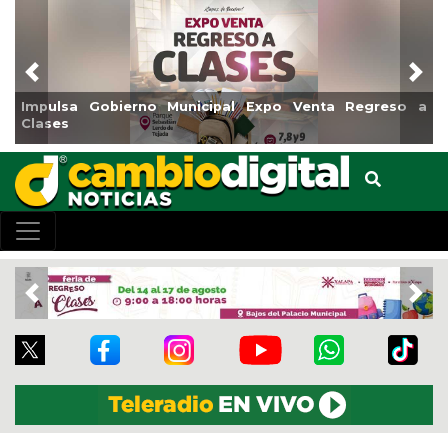
Previous
Nex
Impulsa Gobierno Municipal Expo Venta Regreso a
Rea
Clases
Cen
Previous
Nex