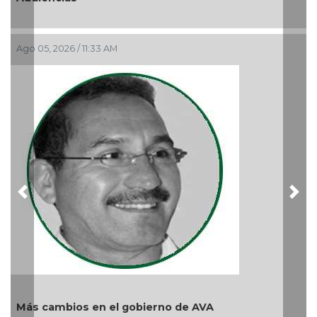
La
Ago 05, 2026 / 11:33 AM
re
Ag
Previous
Nex
Más cambios en el gobierno de AVA