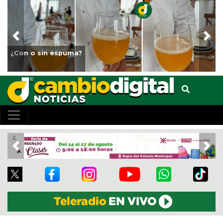
Previous
Nex
Fortalece Ayuntamiento de Veracruz el cuidado de 
animales del Parque Miguel Ángel de Quevedo
Previous
Nex