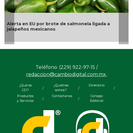
La UNAM analiza sanción de hasta 20 millones d
pesos a Territorium Life
Teléfono: (229) 922-97-15 /
redaccion@cambiodigital.com.mx,
¿Qué es
¿Quiénes
Directorio
/
/
/
CD?
somos?
Productos
Contáctanos
Consejo
/
/
y Servicios
Editorial