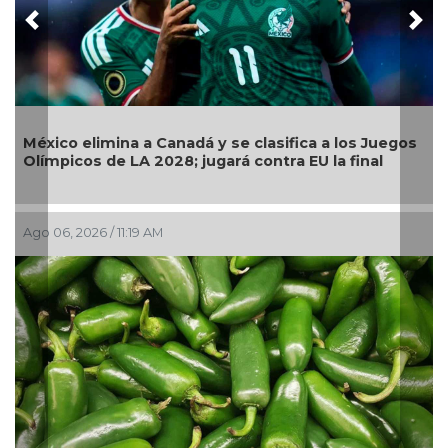
Previous
Nex
Llama Gobierno Municipal a la sana convivencia:
Juegos
continuarán operativos “Cero Alcohol” en vía
l
pública
Ago 05, 2026 / 2:56 PM