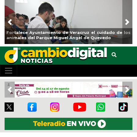
Previous
Nex
 los
La ciudad de Veracruz se suma a la Jornada Nacional
de Reforestación 2026
Previous
Nex