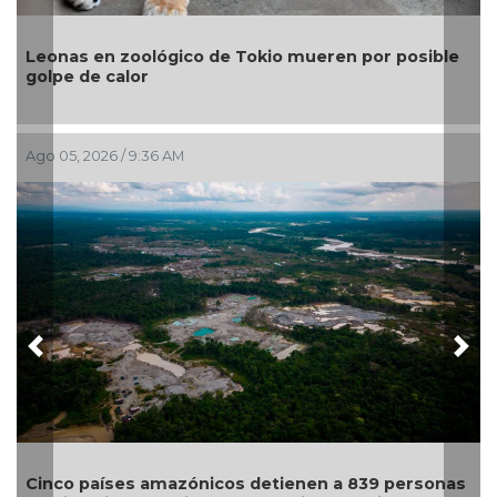
Gobierno invierte 2 mil mdp y refuerza estrategia
le
para contener el sargazo en Quintana Roo:
Sheinbaum
Jul 29, 2026 / 9:57 AM
Previous
Nex
Santuario Apapacho, con diez años de servicio,
nas
suspende actividades debido a la violencia en la