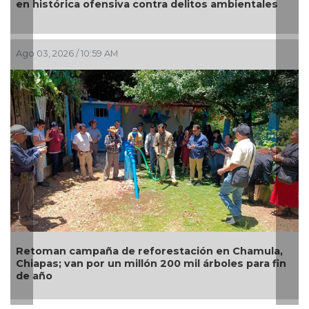
s
zona de Mazatlán
Jul 28, 2026 / 9:46 AM
,
Alertan en Puebla por alza en casos de personas
in
infectadas de miasis