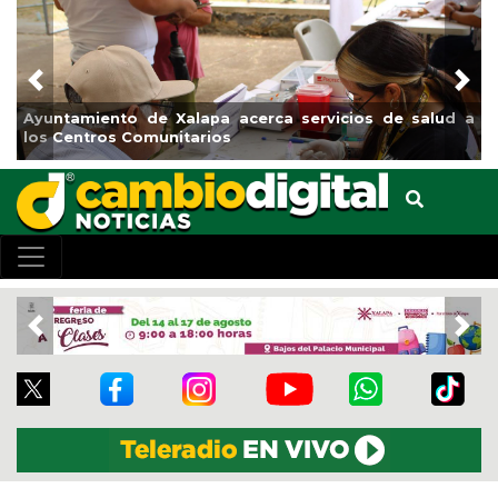
Previous
Nex
Ayuntamiento de Xalapa acerca servicios de salud a
Muni
los Centros Comunitarios
el b
Previous
Nex