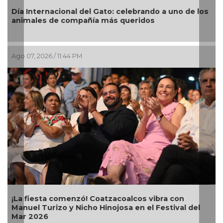
Día Internacional del Gato: celebrando a uno de los
San
animales de compañía más queridos
de 
Ago 07, 2026 / 11:44 PM
Ago 
¡La fiesta comenzó! Coatzacoalcos vibra con
Alc
Manuel Turizo y Nicho Hinojosa en el Festival del
Bug
Mar 2026