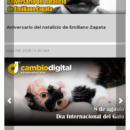
En 
Aniversario del natalicio de Emiliano Zapata
de 
Ago 08, 2026 / 4:30 AM
Ago 
Previous
Nex