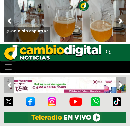
Previous
Nex
¿Con o sin espuma?
Previous
Nex