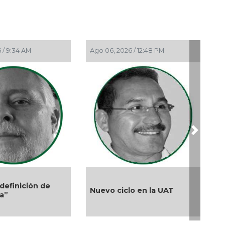
Sep 
La 
Ago 
"Ca
 / 9:34 AM
Ago 06, 2026 / 12:48 PM
Ago 05
Ago
"El
Ago 
"UV
en 
Ago 
"Es
Next
en 
Ago 
"Na
sac
El de
definición de
Nuevo ciclo en la UAT
de lo
Ago 
ta”
Audi
"El
Ago 