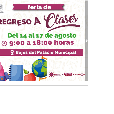
 08, 2025 / 09:08
Unánue: el panista que sí dio la talla
 03, 2025 / 23:09
le: trabajo mata grillas y campañas negras
01, 2025 / 23:00
le ante el termómetro real
vious
Next
 26, 2025 / 23:10
éxodo silencioso
 25, 2025 / 20:40
acruz: seguridad con datos, no con discursos
 24, 2025 / 23:47
eres al frente: el nuevo rostro de México y
acruz
16, 2025 / 13:32
 marchantes de la Pureza Cívica
12, 2025 / 23:17
pean y la fortalecen