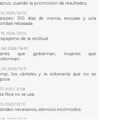
acruz: cuando la promoción da resultados
13, 2026 / 22:02
atepec: 100 días de inercia, excusas y una
oridad rebasada
19, 2026 / 23:13
espejismo de la rectitud
 08, 2026 / 18:10
jeres que gobiernan, mujeres que
ansforman
05, 2026 / 10:11
ump, los cárteles y la soberanía que no se
gocia
17, 2025 / 21:38
a Rica no se usa
15, 2025 / 22:01
lindes necesarios, silencios incómodos.
09, 2025 / 01:22
taquero perdido y la política del asalto naranja