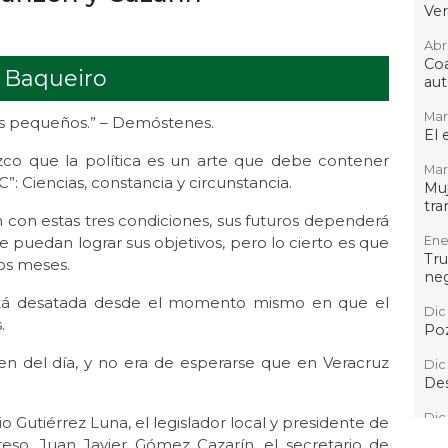
Ver
Abr 
Co
 Baqueiro
aut
Mar 
s pequeños.” – Demóstenes.
El 
co que la política es un arte que debe contener
Mar
”: Ciencias, constancia y circunstancia.
Mu
tr
 con estas tres condiciones, sus futuros dependerá
 puedan lograr sus objetivos, pero lo cierto es que
Ene 
Tr
os meses.
ne
stá desatada desde el momento mismo en que el
Dic 
.
Poz
en del día, y no era de esperarse que en Veracruz
Dic 
Des
Dic 
 Gutiérrez Luna, el legislador local y presidente de
El 
reso, Juan Javier Gómez Cazarín, el secretario de