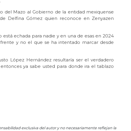
.
Nov
La 
edo del Mazo al Gobierno de la entidad mexiquense
vue
l de Delfina Gómez quien reconoce en Zenyazen
Oct 
El 
no está echada para nadie y en una de esas en 2024
Oct 
 frente y no el que se ha intentado marcar desde
Las
Oct 
usto López Hernández resultaría ser el verdadero
ntonces ya sabe usted para donde ira el tablazo
Oct
El 
Oct 
Cua
Sep
El 
Sep 
Gr
va
onsabilidad exclusiva del autor y no necesariamente reflejan la