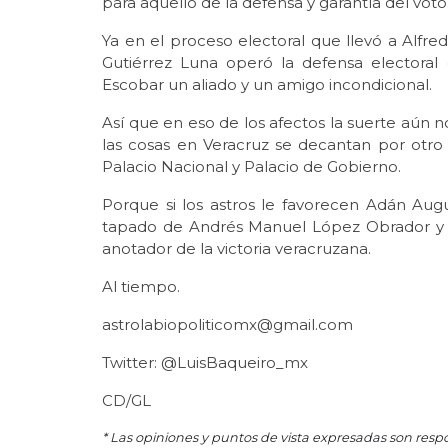
para aquello de la defensa y garantía del voto
Ya en el proceso electoral que llevó a Alfr
Gutiérrez Luna operó la defensa electora
Escobar un aliado y un amigo incondicional.
Así que en eso de los afectos la suerte aún 
las cosas en Veracruz se decantan por otro
Palacio Nacional y Palacio de Gobierno.
Porque si los astros le favorecen Adán Aug
tapado de Andrés Manuel López Obrador y e
anotador de la victoria veracruzana.
Al tiempo.
astrolabiopoliticomx@gmail.com
Twitter: @LuisBaqueiro_mx
CD/GL
* Las opiniones y puntos de vista expresadas son resp