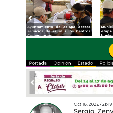
Previous
Ayuntamiento de Xalapa acerca
Munic
servicios de salud a los Centros
etapa
Comunitarios
boulev
Portada
Opinión
Estado
Polici
Previous
Oct 18, 2022 / 21:49
Sergio, Zen