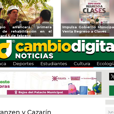
ipio arrancará primera
Impulsa Gobierno Municipa
 de rehabilitación en el
Venta Regreso a Clases
ard 5 de febrero
aca
Deportes
Estudiantes
Cultura
Ecologí
Next
yanzen y Cazarín
Jun 