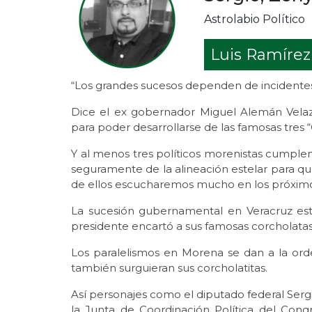
Astrolabio Político
Luis Ramírez
“Los grandes sucesos dependen de incidente
Dice el ex gobernador Miguel Alemán Velaz
para poder desarrollarse de las famosas tres “C
Y al menos tres políticos morenistas cumplen
seguramente de la alineación estelar para que
de ellos escucharemos mucho en los próxim
La sucesión gubernamental en Veracruz e
presidente encartó a sus famosas corcholatas
Los paralelismos en Morena se dan a la ord
también surguieran sus corcholatitas.
Así personajes como el diputado federal Sergio
la Junta de Coordinación Política del Cong