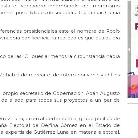
hasta el verdadero innombrable del morenismo
Dic
 tienen posibilidades de suceder a Cuitláhuac García
De 
Dic
Nah
ferencias presidenciales este el nombre de Rocío
senadora con licencia, la realidad es que cualquiera
Dic 
Nah
Pre
 de las “C” pues al menos la circunstancia habrá
Nov
El 
Nov
23 habrá de marcar el derrotero por venir, y ahí los
Ver
Nov
l propio secretario de Gobernación, Adán Augusto
Muj
 de aliado para todos sus proyectos a un par de
Ver
Nov 
Los
érrez Luna, quien al pertenecer al grupo político de
aña Electoral de Delfina Gómez en el Estado de
Nov 
la expertis de Gutiérrez Luna en materia electoral,
Gol