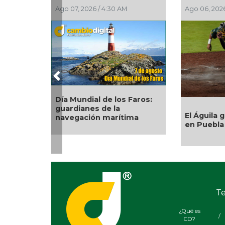
Ago 06, 2026 / 10:53 PM
Ago 06, 2026
Previous
Habitantes de Chocaman
Después 
tiran bardas de parque;
espera, La
exigen obras de
Medellín 
pavimentación y drenaje
transform
con resul
Te
¿Qué es
/
CD?