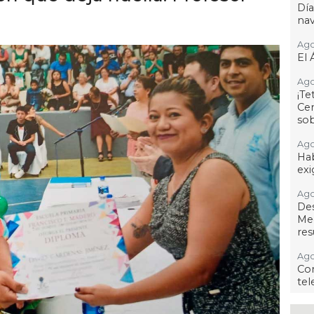
Dí
na
Ago
El 
Ago
¡T
Cen
so
Ago
Hab
exi
Ago
De
Me
res
Ago
Co
tel
Ago