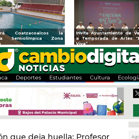
endedores de Xalapa
Coatzacoalcos impul
onen en Mercadito
halterofilia con la Copa 
enario
2026
aca
Deportes
Estudiantes
Cultura
Ecologí
Next
ón que deja huella: Profesor
Ago