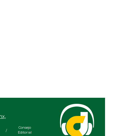
mx,
Consejo
/
Editorial