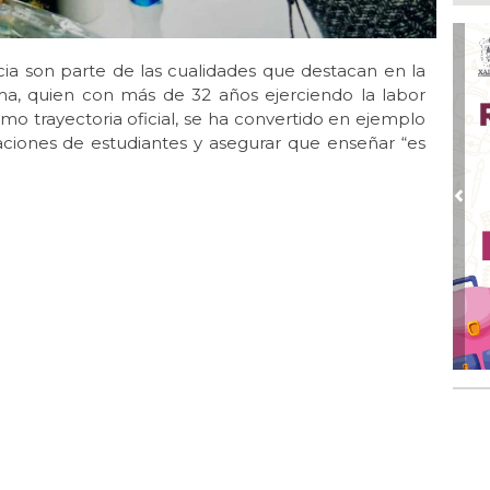
Inv
Tem
Ago
cia son parte de las cualidades que destacan en la
Go
ima, quien con más de 32 años ejerciendo la labor
crí
omo trayectoria oficial, se ha convertido en ejemplo
inf
ciones de estudiantes y asegurar que enseñar “es
Ago
Des
pre
Pre
Ago
AD
gra
Ago
Gar
col
Ago
Nah
par
la 