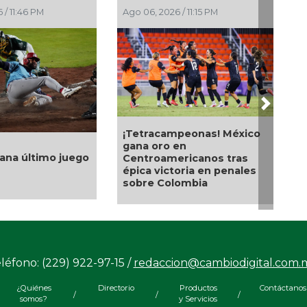
 / 10:43 PM
Ago 06, 2026 / 6:01 PM
Next
de años de
Con transmisión especial y
 Gloria avanza;
emotivo convivio
de Bravo
teleradiocambiodigital
a sus caminos
festeja 17 años
tados
léfono: (229) 922-97-15 /
redaccion@cambiodigital.com.
¿Quiénes
Directorio
Productos
Contáctanos
/
/
/
somos?
y Servicios