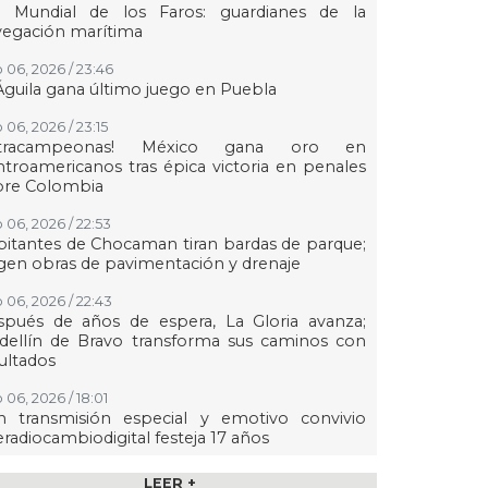
a Mundial de los Faros: guardianes de la
vegación marítima
 06, 2026 / 23:46
Águila gana último juego en Puebla
 06, 2026 / 23:15
etracampeonas! México gana oro en
troamericanos tras épica victoria en penales
bre Colombia
 06, 2026 / 22:53
itantes de Chocaman tiran bardas de parque;
gen obras de pavimentación y drenaje
 06, 2026 / 22:43
spués de años de espera, La Gloria avanza;
dellín de Bravo transforma sus caminos con
ultados
 06, 2026 / 18:01
n transmisión especial y emotivo convivio
eradiocambiodigital festeja 17 años
 06, 2026 / 18:00
LEER +