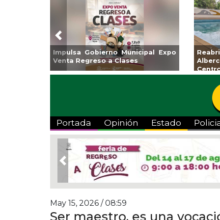
Previous
Guarniciones y banquetas para la
Empr
colonia El Mango en Pánuco
exp
Bicent
Portada
Opinión
Estado
Polici
Previous
May 15, 2026 / 08:59
Ser maestro, es una vocaci