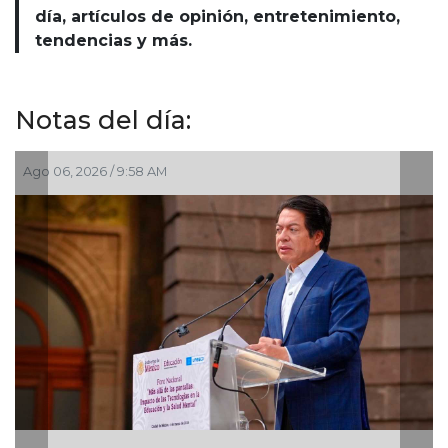
día, artículos de opinión, entretenimiento,
tendencias y más.
Notas del día:
Ago 06, 2026 / 9:58 AM
Ago 