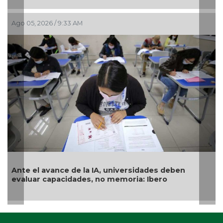
Ago 05, 2026 / 9:33 AM
Jul 3
Ante el avance de la IA, universidades deben
Exa
evaluar capacidades, no memoria: Ibero
gén