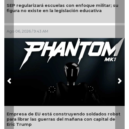
SEP regularizará escuelas con enfoque militar; su
Com
figura no existe en la legislación educativa
cale
Ago 06, 2026 / 9:43 AM
Ago 
Previous
Nex
Empresa de EU está construyendo soldados robot
Est
para librar las guerras del mañana con capital de
com
Eric Trump
mu