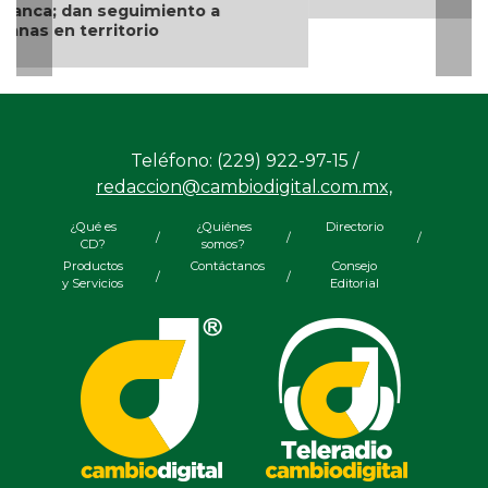
Teléfono: (229) 922-97-15 /
redaccion@cambiodigital.com.mx,
¿Qué es
¿Quiénes
Directorio
/
/
/
CD?
somos?
Productos
Contáctanos
Consejo
/
/
y Servicios
Editorial