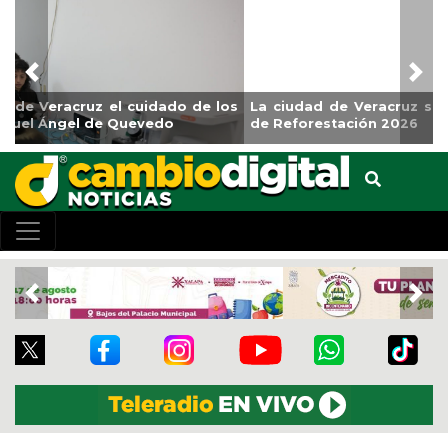
Previous
Nex
La ciudad de Veracruz se suma a la Jornada Nacional
de Reforestación 2026
Previous
Nex