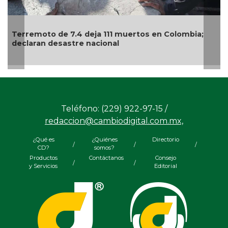
Terremoto de 7.4 deja 111 muertos en Colombia;
declaran desastre nacional
Teléfono: (229) 922-97-15 /
redaccion@cambiodigital.com.mx,
¿Qué es
¿Quiénes
Directorio
/
/
/
CD?
somos?
Productos
Contáctanos
Consejo
/
/
y Servicios
Editorial