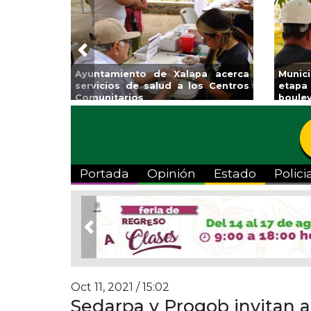
Previous
ento de Xalapa acerca
Municipio arrancará prim
 de salud a los Centros
etapa de rehabilitación en
ios
boulevard 5 de febrero
Portada
Opinión
Estado
Polici
Previous
Oct 11, 2021 / 15:02
Sedarpa y Progob invitan 