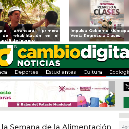
era
Impulsa Gobierno Municipal Expo
Reabrirá 
 el
Venta Regreso a Clases
Alberca S
Centro
aca
Deportes
Estudiantes
Cultura
Ecologí
Next
a la Semana de la Alimentación
Ago