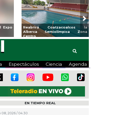
Next
Coatzacoalcos la
Invita Ayuntamiento de Veracruz
emiolímpica Zona
a Temporada de Artes “Escena
Viva”
a
Espectáculos
Ciencia
Agenda
EN TIEMPO REAL
 08, 2026 / 04:30