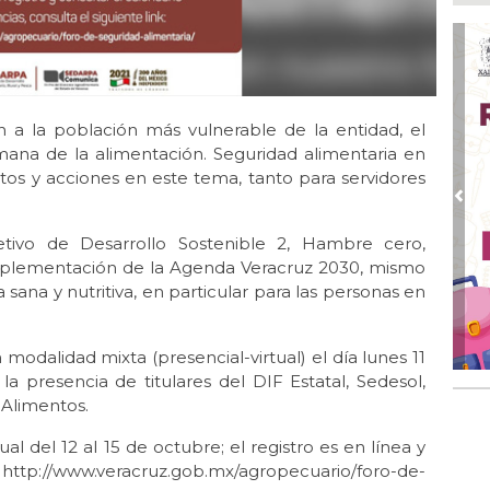
Ago
¿C
Ago
Pe
com
 a la población más vulnerable de la entidad, el
Ago
mana de la alimentación. Seguridad alimentaria en
Mo
etos y acciones en este tema, tanto para servidores
for
del
Pre
Ago
tivo de Desarrollo Sostenible 2, Hambre cero,
Ayu
 implementación de la Agenda Veracruz 2030, mismo
a l
 sana y nutritiva, en particular para las personas en
Ago 
Ayu
modalidad mixta (presencial-virtual) el día lunes 11
lab
la presencia de titulares del DIF Estatal, Sedesol,
Ago
 Alimentos.
Qui
al del 12 al 15 de octubre; el registro es en línea y
http://www.veracruz.gob.mx/agropecuario/foro-de-