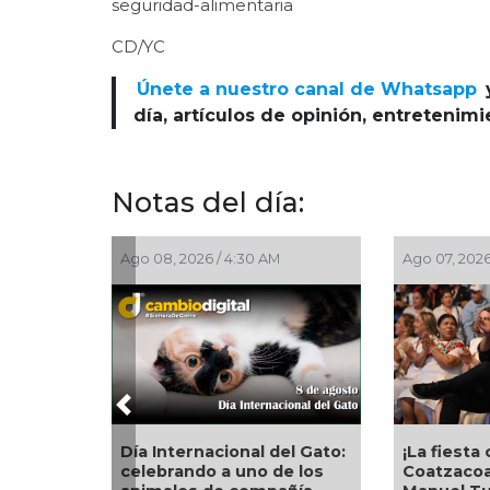
seguridad-alimentaria
CD/YC
Únete a nuestro canal de Whatsapp
día, artículos de opinión, entretenim
Notas del día:
go 08, 2026 / 4:30 AM
Ago 07, 2026 / 11:44 PM
Previous
ía Internacional del Gato:
¡La fiesta comenzó!
elebrando a uno de los
Coatzacoalcos vibra con