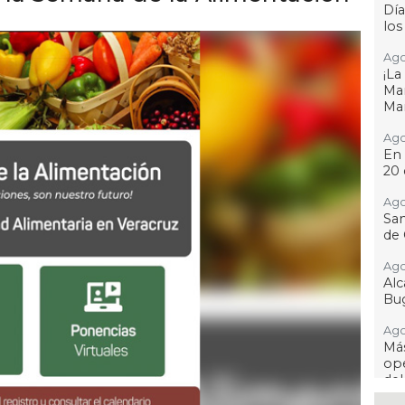
Día
los
Ago
¡L
Man
Ma
Ago
En 
20 
Ago
San
de 
Ago
Al
Bug
Ago
Má
ope
del