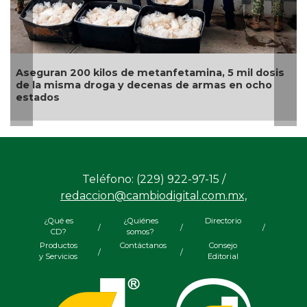
Aseguran 200 kilos de metanfetamina, 5 mil dosis
de la misma droga y decenas de armas en ocho
estados
Teléfono: (229) 922-97-15 /
redaccion@cambiodigital.com.mx,
¿Qué es
¿Quiénes
Directorio
/
/
/
CD?
somos?
Productos
Contáctanos
Consejo
/
/
y Servicios
Editorial