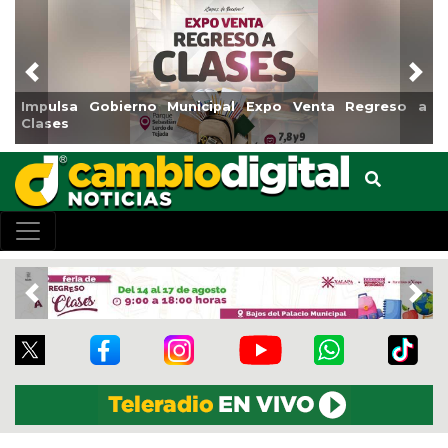
Previous
Nex
o Venta Regreso a
Reabrirá Coatzacoalcos la Alberca Sem
Centro
Previous
Nex