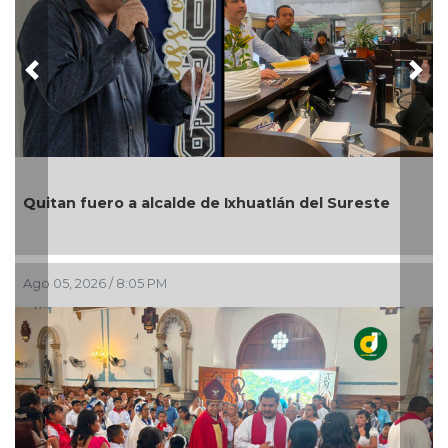
Previous
Nex
En Rincón de la Marquesa hubo retiro
án del Sureste
por representar riesgos; no es tala il
Ago 05, 2026 / 6:42 PM