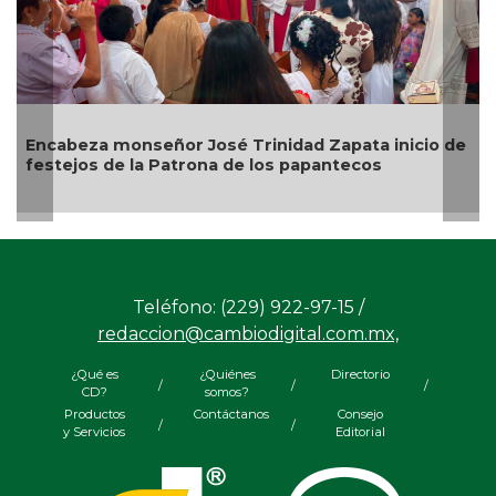
 Zapata inicio de
Alcalde de Úrsulo Galván, Veracruz e
pantecos
Teléfono: (229) 922-97-15 /
redaccion@cambiodigital.com.mx,
¿Qué es
¿Quiénes
Directorio
/
/
/
CD?
somos?
Productos
Contáctanos
Consejo
/
/
y Servicios
Editorial