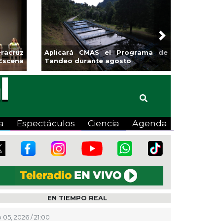
Next
pulsa la
Continúa Coatza Vive el Verano
opa Coyote
2026 con cine, actividades
lúdicas y expo
a
Espectáculos
Ciencia
Agenda
EN TIEMPO REAL
 05, 2026 / 21:00