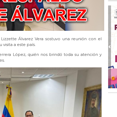
Ago 
Alc
pre
Ago
Más
An
 Lizzette Álvarez Vera sostuvo una reunión con el
Ago
Sup
isita a este país.
for
Pre
Herrera López, quién nos brindó toda su atención y
Ago
es.
Se
pro
Ago
Av
con