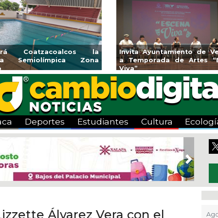
mprendedores de Xalapa
Coatzacoalcos im
xponen en Mercadito
halterofilia con la C
centenario
2026
aca
Deportes
Estudiantes
Cultura
Ecologí
Next
izzette Álvarez Vera con el
Ago