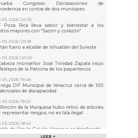
rueba Congreso Declaraciones de
cedencia en contra de dos munícipes
 05, 2026 / 20:55
F Poza Rica lleva sabor y bienestar a los
ltos mayores con "Sazón y corazón"
 05, 2026 / 20:18
tan fuero a alcalde de Ixhuatlán del Sureste
 05, 2026 / 20:05
abeza monseñor José Trinidad Zapata inicio
festejos de la Patrona de los papantecos
 05, 2026 / 19:46
rega DIF Municipal de Veracruz cerca de 100
denciales de discapacidad
 05, 2026 / 19:20
Rincón de la Marquesa hubo retiro de árboles
 representar riesgos; no es tala ilegal
 05, 2026 / 18:42
alde de Úrsulo Galván, Veracruz es desaforado
LEER +