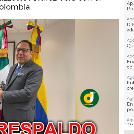
Ap
Colombia
Pro
Ago
DI
adu
Ago
Qui
Ago
Enc
de 
Ago
Ent
cre
Ago
En 
por
Ago
Alc