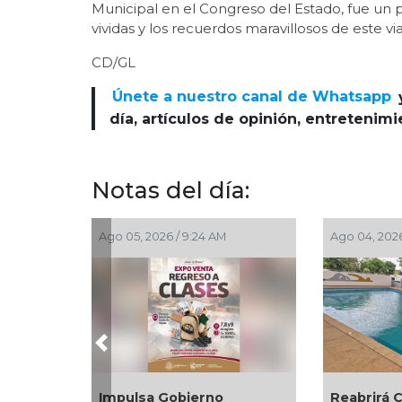
Municipal en el Congreso del Estado, fue un p
vividas y los recuerdos maravillosos de este via
CD/GL
Únete a nuestro canal de Whatsapp
día, artículos de opinión, entretenim
Notas del día:
4:41 PM
Ago 03, 2026 / 7:59 PM
Ago 03, 2
Previous
tamiento de