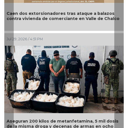
n dos extorsionadores tras ataque a balazos
Asegura
tra vivienda de comerciante en Valle de Chalco
camión 
9, 2026 / 4:51 PM
Jul 27, 20
guran 200 kilos de metanfetamina, 5 mil dosis
Sentenci
la misma droga y decenas de armas en ocho
fundado