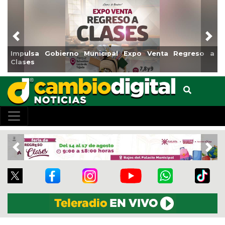
Previous
Nex
ulsa Gobierno Municipal Expo Venta Regreso a
Reabrir
ses
Centro
Previous
Nex