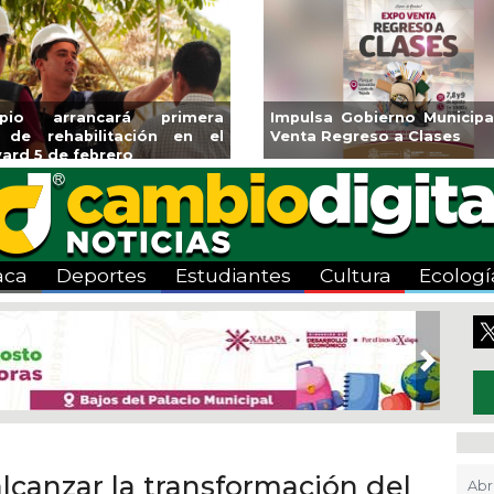
Aplicará CMAS el Programa de
Guarniciones y
Tandeo durante agosto
colonia El Man
aca
Deportes
Estudiantes
Cultura
Ecologí
Next
lcanzar la transformación del
Abr 