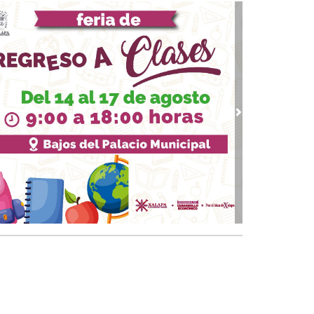
banalidad del mal vive entre nosotros
10, 2023 / 12:26
guerra sin fin en Oriente Medio
09, 2023 / 11:09
re la desconfianza y el conformismo
 12, 2023 / 23:09
ndremos Presidenta
vious
Next
 07, 2023 / 13:22
solución contra el dedazo
 02, 2023 / 18:27
ros de texto para conservadores
18, 2023 / 14:33
 fenómeno Xóchitl: ¿Riesgo calculado de
LO?
13, 2023 / 23:15
banalización de la política
 26, 2023 / 20:54
 "ante precampañas" y el reto a la autoridad