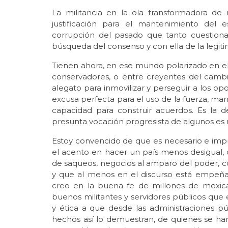
La militancia en la ola transformadora de
justificación para el mantenimiento del 
corrupción del pasado que tanto cuestionan,
búsqueda del consenso y con ella de la legit
Tienen ahora, en ese mundo polarizado en el
conservadores, o entre creyentes del camb
alegato para inmovilizar y perseguir a los oposi
excusa perfecta para el uso de la fuerza, mani
capacidad para construir acuerdos. Es la d
presunta vocación progresista de algunos es 
Estoy convencido de que es necesario e imp
el acento en hacer un país menos desigual, q
de saqueos, negocios al amparo del poder, co
y que al menos en el discurso está empeñ
creo en la buena fe de millones de mexic
buenos militantes y servidores públicos q
y ética a que desde las administraciones p
hechos así lo demuestran, de quienes se han