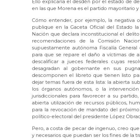
Ello explicaría el desdén por el estado de
en las que Morena es el partido mayoritario 
Cómo entender, por ejemplo, la negativa 
publique en la Gaceta Oficial del Estado l
Nación que declara inconstitucional el delito 
recomendaciones de la Comisión Nacio
supuestamente autónoma Fiscalía General 
para que se repare el daño a víctimas de ab
descalificar a jueces federales cuyas res
desagradan al gobernante en sus pugna
descomponen el libreto que tienen listo par
dejar temas fuera de esta lista: la abierta su
los órganos autónomos, o la intervención
jurisdiccionales para favorecer a su partid
abierta utilización de recursos públicos, hu
para la revocación de mandato del próximo 
político-electoral del presidente López Obra
Pero, a costa de pecar de ingenuo, creo qu
y necesarios que puedan ser los fines de la t