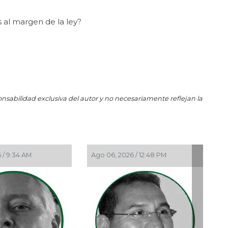
La 
s al margen de la ley?
Ene 
El 
Ene 
202
Nov 
La
onsabilidad exclusiva del autor y no necesariamente reflejan la
Oct 
¡Vi
Oct 
Sin
 05, 2026 / 11:33 AM
Ago 05, 2026 / 9:42 AM