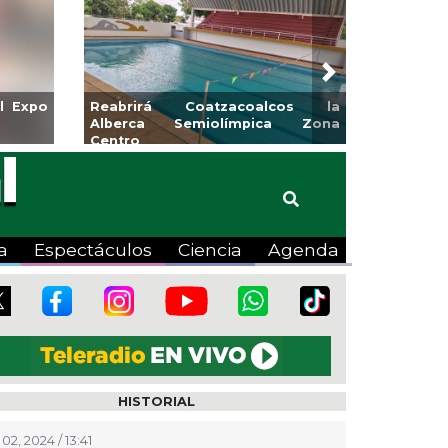
Next
 banquetas para la
Emprendedores de Xalapa
go en Pánuco
exponen en Mercadito
Bicentenario
a
Espectáculos
Ciencia
Agenda
HISTORIAL
02, 2024 / 13:41