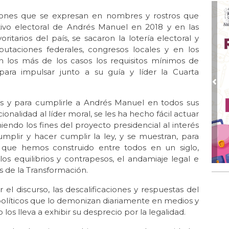
La 
ciones que se expresan en nombres y rostros que
Oct 
tivo electoral de Andrés Manuel en 2018 y en las
La 
itarios del país, se sacaron la lotería electoral y
Oct 
iputaciones federales, congresos locales y en los
Ent
n los más de los casos los requisitos mínimos de
para impulsar junto a su guía y líder la Cuarta
Sep
Te
Pre
dios y para cumplirle a Andrés Manuel en todos sus
Sep
La 
onalidad al líder moral, se les ha hecho fácil actuar
iendo los fines del proyecto presidencial al interés
Ago
mplir y hacer cumplir la ley, y se muestran, para
Lib
es que hemos construido entre todos en un siglo,
Jul 
os equilibrios y contrapesos, el andamiaje legal e
El
es de la Transformación.
AM
el discurso, las descalificaciones y respuestas del
Jul 
políticos que lo demonizan diariamente en medios y
La 
los lleva a exhibir su desprecio por la legalidad.
Jun
Las