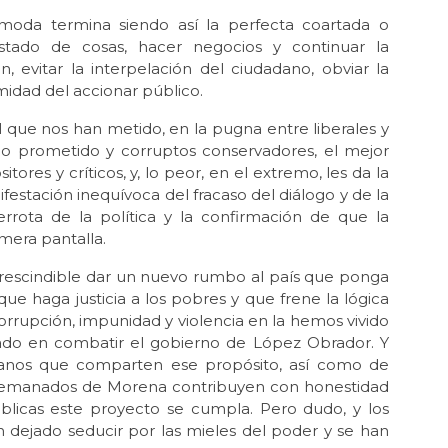
La 
 moda termina siendo así la perfecta coartada o
May 
estado de cosas, hacer negocios y continuar la
La 
 evitar la interpelación del ciudadano, obviar la
imidad del accionar público.
May
Neg
 que nos han metido, en la pugna entre liberales y
Abr 
io prometido y corruptos conservadores, el mejor
Méx
tores y críticos, y, lo peor, en el extremo, les da la
festación inequívoca del fracaso del diálogo y de la
Abr 
errota de la política y la confirmación de que la
El
Mé
mera pantalla.
Abr
rescindible dar un nuevo rumbo al país que ponga
La
ue haga justicia a los pobres y que frene la lógica
per
rrupción, impunidad y violencia en la hemos vivido
ado en combatir el gobierno de López Obrador. Y
Mar 
El 
anos que comparten ese propósito, así como de
ue emanados de Morena contribuyen con honestidad
Mar
úblicas este proyecto se cumpla. Pero dudo, y los
La 
 dejado seducir por las mieles del poder y se han
Feb 