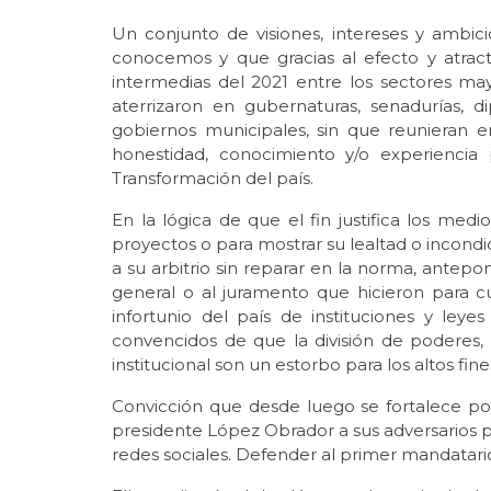
Un conjunto de visiones, intereses y ambi
conocemos y que gracias al efecto y atrac
intermedias del 2021 entre los sectores mayor
aterrizaron en gubernaturas, senadurías, d
gobiernos municipales, sin que reunieran e
honestidad, conocimiento y/o experiencia 
Transformación del país.
En la lógica de que el fin justifica los me
proyectos o para mostrar su lealtad o incondici
a su arbitrio sin reparar en la norma, antepon
general o al juramento que hicieron para cu
infortunio del país de instituciones y ley
convencidos de que la división de poderes, l
institucional son un estorbo para los altos fin
Convicción que desde luego se fortalece por 
presidente López Obrador a sus adversarios 
redes sociales. Defender al primer mandatario 