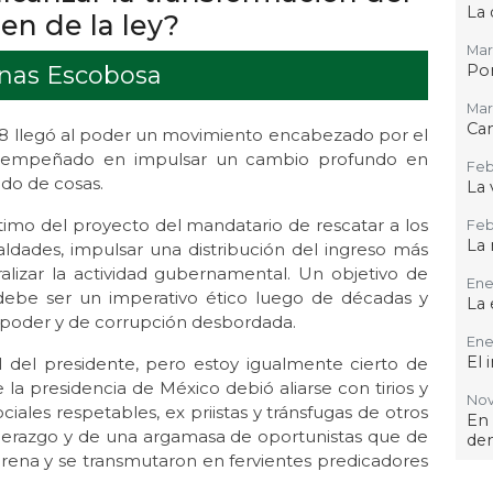
La 
gen de la ley?
Mar
enas Escobosa
Por
Mar 
Ca
8 llegó al poder un movimiento encabezado por el
 empeñado en impulsar un cambio profundo en
Feb
ado de cosas.
La 
timo del proyecto del mandatario de rescatar a los
Feb 
La 
aldades, impulsar una distribución del ingreso más
alizar la actividad gubernamental. Un objetivo de
Ene 
debe ser un imperativo ético luego de décadas y
La 
 poder y de corrupción desbordada.
Ene
El 
 del presidente, pero estoy igualmente cierto de
la presidencia de México debió aliarse con tirios y
Nov 
ociales respetables, ex priistas y tránsfugas de otros
En
iderazgo y de una argamasa de oportunistas que de
de
rena y se transmutaron en fervientes predicadores
Oct 