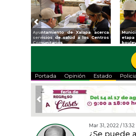
Previous
rá Coatzacoalcos la
Invita Ayuntamiento de Veracruz
a Semiolímpica Zona
a Temporada de Artes “Escena
Viva”
Portada
Opinión
Estado
Polici
Previous
Mar 31, 2022 / 13:32
¿Se puede a