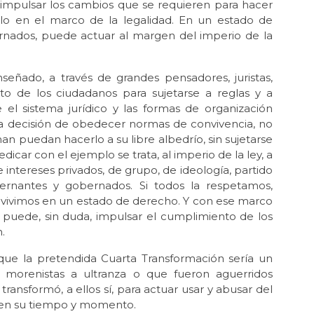
impulsar los cambios que se requieren para hacer
La 
rlo en el marco de la legalidad. En un estado de
Ene 
rnados, puede actuar al margen del imperio de la
Lo
Dic 
nseñado, a través de grandes pensadores, juristas,
Sí 
nto de los ciudadanos para sujetarse a reglas y a
Dic 
el sistema jurídico y las formas de organización
Se 
 la decisión de obedecer normas de convivencia, no
 puedan hacerlo a su libre albedrío, sin sujetarse
Oct 
dicar con el ejemplo se trata, al imperio de la ley, a
El 
del
 intereses privados, de grupo, de ideología, partido
bernantes y gobernados. Si todos la respetamos,
Sep 
vivimos en un estado de derecho. Y con ese marco
Ay
e puede, sin duda, impulsar el cumplimiento de los
n.
Ago 
El
 que la pretendida Cuarta Transformación sería un
Jul 
orenistas a ultranza o que fueron aguerridos
¿En
 transformó, a ellos sí, para actuar usar y abusar del
as en su tiempo y momento.
May