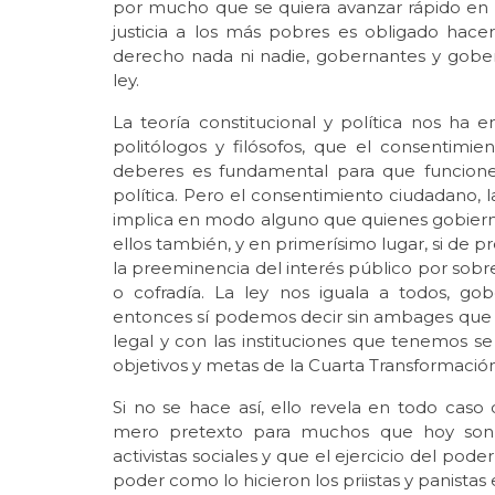
por mucho que se quiera avanzar rápido en 
justicia a los más pobres es obligado hace
derecho nada ni nadie, gobernantes y gobe
ley.
La teoría constitucional y política nos ha e
politólogos y filósofos, que el consentimie
deberes es fundamental para que funcione 
política. Pero el consentimiento ciudadano,
implica en modo alguno que quienes gobiernan
ellos también, y en primerísimo lugar, si de pre
la preeminencia del interés público por sobre
o cofradía. La ley nos iguala a todos, go
entonces sí podemos decir sin ambages que 
legal y con las instituciones que tenemos s
objetivos y metas de la Cuarta Transformació
Si no se hace así, ello revela en todo caso
mero pretexto para muchos que hoy son m
activistas sociales y que el ejercicio del poder
poder como lo hicieron los priistas y panist