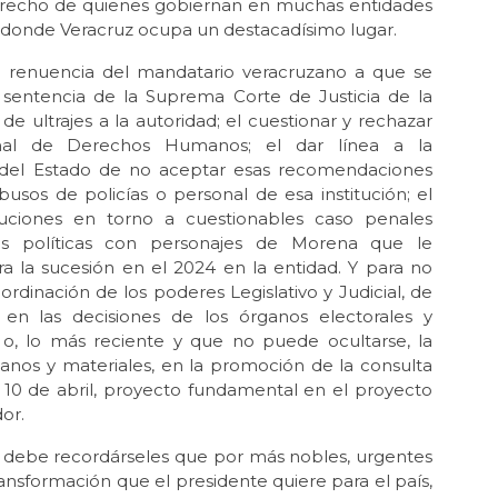
 derecho de quienes gobiernan en muchas entidades
ele
y donde Veracruz ocupa un destacadísimo lugar.
Jun 
o renuencia del mandatario veracruzano a que se
Luc
a sentencia de la Suprema Corte de Justicia de la
May 
de ultrajes a la autoridad; el cuestionar y rechazar
La 
nal de Derechos Humanos; el dar línea a la
del Estado de no aceptar esas recomendaciones
Abr 
usos de policías o personal de esa institución; el
Ód
oluciones en torno a cuestionables caso penales
Abr 
s políticas con personajes de Morena que le
Mil
a la sucesión en el 2024 en la entidad. Y para no
bordinación de los poderes Legislativo y Judicial, de
Abr 
La 
 en las decisiones de los órganos electorales y
Mé
o, o, lo más reciente y que no puede ocultarse, la
manos y materiales, en la promoción de la consulta
Mar 
10 de abril, proyecto fundamental en el proyecto
En
dor.
Feb
¿Ci
e debe recordárseles que por más nobles, urgentes
ransformación que el presidente quiere para el país,
Feb 