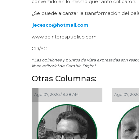
convertido en lo mismo que tanto criticaron.
¿Se puede alcanzar la transformación del paí
jecesco@hotmail.com
www.deinterespublico.com
CD/YC
* Las opiniones y puntos de vista expresadas son resp
línea editorial de Cambio Digital.
Otras Columnas:
026 / 12:48 PM
Ago 05, 2026 / 9:04 PM
Ago