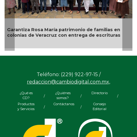
Garantiza Rosa María patrimonio de familias en
colonias de Veracruz con entrega de escrituras
Teléfono: (229) 922-97-15 /
redaccion@cambiodigital.com.mx,
¿Qué es
¿Quiénes
Directorio
/
/
/
CD?
somos?
Productos
Contáctanos
Consejo
/
/
y Servicios
Editorial