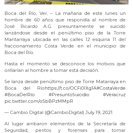
Boca del Río, Ver. – La mañana de este lunes un
hombre de 60 años que respondía al nombre de
José Ricardo A.G. presuntamente se suicidó
lanzándose desde el penúltimo piso de la Torre
Mantarraya ubicada en las calles 12 esquina 11 del
fraccionamiento Costa Verde en el municipio de
Boca del Río.
Hasta el momento se desconoce los motivos que
orillarían al hombre a tomar está decisión.
Se lanza desde penúltimo piso de Torre Matarraya en
Boca del Río
https://t.co/OCFi0IXg1A
#CostaVerde
#BocaDelRío
#PresuntoSuicidio
#Veracruz
pic.twitter.com/oSbBPzMMpR
— Cambio Digital (@CambioDigital)
July 19, 2021
Al lugar arribaron elementos de la Secretaría de
Seguridad, peritos y forenses para tomar