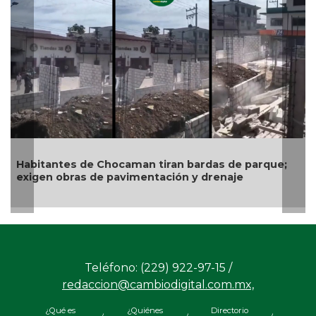
Gobiern
exige a 
infraes
itantes de Chocaman tiran bardas de parque;
gen obras de pavimentación y drenaje
Teléfono: (229) 922-97-15 /
redaccion@cambiodigital.com.mx,
¿Qué es
¿Quiénes
Directorio