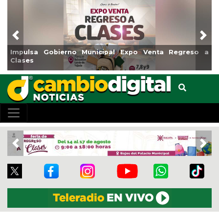
Previous
Nex
ulsa Gobierno Municipal Expo Venta Regreso a
Reabrir
ses
Centro
Previous
Nex