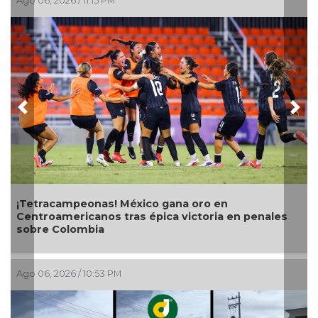
6, 2026 / 11:15 PM
Previous
Nex
Con tra
telerad
tracampeonas! México gana oro en
troamericanos tras épica victoria en penales
re Colombia
Ago 06, 2
06, 2026 / 10:53 PM